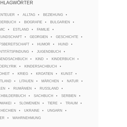
CHLAGWÖRTER
ENTEUER
ALLTAG
BEZIEHUNG
LDERBUCH
BIOGRAFIE
BULGARIEN
MIC
ESTLAND
FAMILIE
EUNDSCHAFT
GEORGIEN
GESCHICHTE
FSBEREITSCHAFT
HUMOR
HUND
NTITÄTSFINDUNG
JUGENDBUCH
GENDSACHBUCH
KIND
KINDERBUCH
DERLYRIK
KINDERSACHBUCH
DHEIT
KRIEG
KROATIEN
KUNST
TTLAND
LITAUEN
MÄRCHEN
NATUR
LEN
RUMÄNIEN
RUSSLAND
CHBILDERBUCH
SACHBUCH
SERBIEN
OWAKEI
SLOWENIEN
TIERE
TRAUM
CHECHIEN
UKRAINE
UNGARN
TER
WAHRNEHMUNG