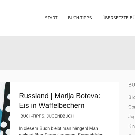
Sk
START
BUCH-TIPPS
ÜBERSETZTE B
to
co
BU
Russland | Marija Boteva:
Bil
Eis in Waffelbechern
Co
BUCH-TIPPS
,
JUGENDBUCH
Ju
Ki
In diesem Buch bleibt man hängen! Man
stolpert über Formulierungen, Sprachbilder