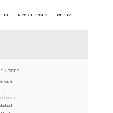
ip
ÜCHER
KÜNSTLER:INNEN
ÜBER UNS
ntent
CH-TIPPS
derbuch
mic
gendbuch
nderbuch