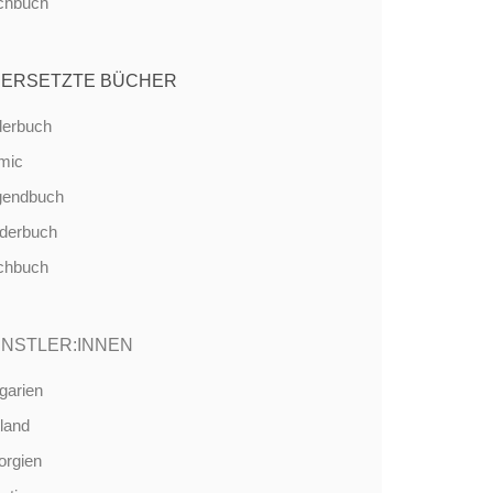
chbuch
ERSETZTE BÜCHER
derbuch
mic
gendbuch
nderbuch
chbuch
NSTLER:INNEN
garien
land
orgien