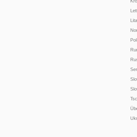
Kro
Let
Lit
No
Po
Ru
Ru
Ser
Slo
Sl
Ts
Übe
Ukr