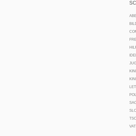
S
AB
BI
CO
FR
HIL
IDE
JU
KIN
KIN
LE
PO
SA
SL
TS
VA