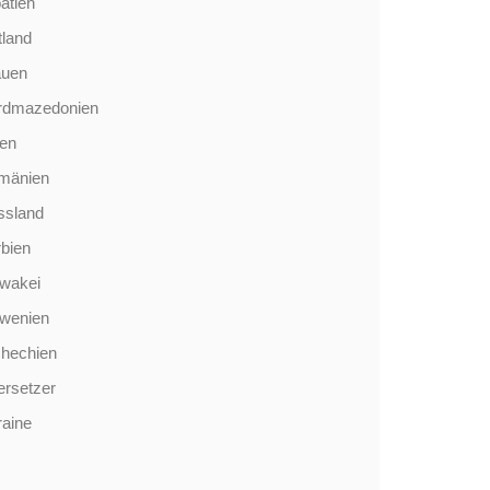
atien
tland
auen
rdmazedonien
len
mänien
ssland
bien
wakei
owenien
chechien
rsetzer
aine