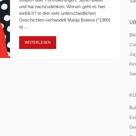
Sa
und hat nachzudenken: Worum geht es hier
wirklich? In drei sehr unterschiedlichen
Geschichten verhandelt Marija Boteva (*1980)
ÜB
a) ...
Bil
WEITERLESEN
Co
Ju
Ki
Sa
KÜ
Bul
Est
Ge