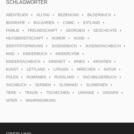
SCHLAGWÖRTER
ABENTEUER
ALLTAG
BEZIEHUNG
BILDERBUCH
BIOGRAFIE
BULGARIEN
COMIC
ESTLAND
FAMILIE
FREUNDSCHAFT
GEORGIEN
GESCHICHTE
HILFSBEREITSCHAFT
HUMOR
HUND
IDENTITÄTSFINDUNG
JUGENDBUCH
JUGENDSACHBUCH
KIND
KINDERBUCH
KINDERLYRIK
KINDERSACHBUCH
KINDHEIT
KRIEG
KROATIEN
KUNST
LETTLAND
LITAUEN
MÄRCHEN
NATUR
POLEN
RUMÄNIEN
RUSSLAND
SACHBILDERBUCH
SACHBUCH
SERBIEN
SLOWAKEI
SLOWENIEN
TIERE
TRAUM
TSCHECHIEN
UKRAINE
UNGARN
VATER
WAHRNEHMUNG