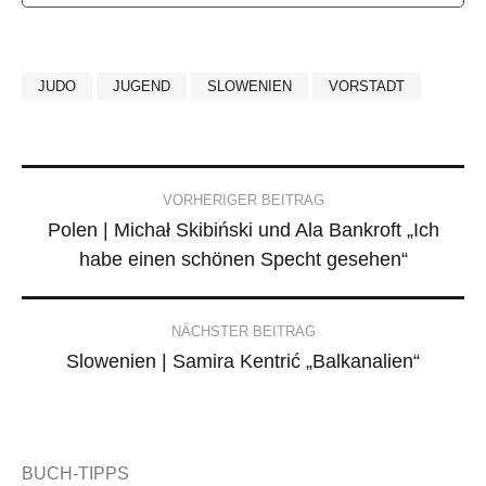
JUDO
JUGEND
SLOWENIEN
VORSTADT
Post
VORHERIGER BEITRAG
Polen | Michał Skibiński und Ala Bankroft „Ich
navigation
habe einen schönen Specht gesehen“
NÄCHSTER BEITRAG
Slowenien | Samira Kentrić „Balkanalien“
BUCH-TIPPS