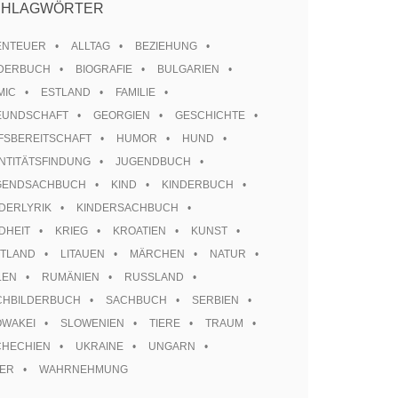
CHLAGWÖRTER
ENTEUER
ALLTAG
BEZIEHUNG
LDERBUCH
BIOGRAFIE
BULGARIEN
MIC
ESTLAND
FAMILIE
EUNDSCHAFT
GEORGIEN
GESCHICHTE
FSBEREITSCHAFT
HUMOR
HUND
NTITÄTSFINDUNG
JUGENDBUCH
GENDSACHBUCH
KIND
KINDERBUCH
DERLYRIK
KINDERSACHBUCH
DHEIT
KRIEG
KROATIEN
KUNST
TTLAND
LITAUEN
MÄRCHEN
NATUR
LEN
RUMÄNIEN
RUSSLAND
CHBILDERBUCH
SACHBUCH
SERBIEN
OWAKEI
SLOWENIEN
TIERE
TRAUM
CHECHIEN
UKRAINE
UNGARN
TER
WAHRNEHMUNG