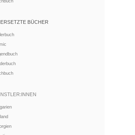
chbuch
ERSETZTE BÜCHER
derbuch
mic
gendbuch
nderbuch
chbuch
NSTLER:INNEN
garien
land
orgien