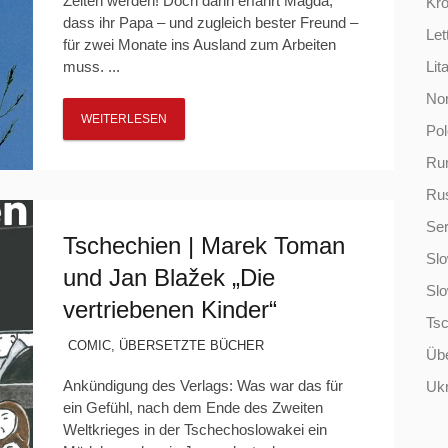
Zeiten werden! Doch dann erfährt Magda,
Kro
dass ihr Papa – und zugleich bester Freund –
Let
für zwei Monate ins Ausland zum Arbeiten
muss. ...
Lit
No
WEITERLESEN
Po
Ru
Ru
Ser
Tschechien | Marek Toman
Slo
und Jan Blažek „Die
Sl
vertriebenen Kinder“
Ts
COMIC
,
ÜBERSETZTE BÜCHER
Übe
Ankündigung des Verlags: Was war das für
Ukr
ein Gefühl, nach dem Ende des Zweiten
Weltkrieges in der Tschechoslowakei ein