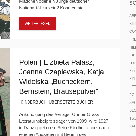
Mädchen oder ein Junge deutscher
S
Nationalität zu sein? Konnten sie ...
AB
WEITERLESEN
BI
CO
FR
HIL
IDE
Polen | Elżbieta Pałasz,
JU
Joanna Czaplewska, Katja
KIN
KIN
Widelska „Bucheckern,
LE
Bernstein, Brausepulver“
PO
KINDERBUCH
,
ÜBERSETZTE BÜCHER
SA
SL
Ankündigung des Verlags: Günter Grass,
TS
Literaturnobelpreisträger von 1999, wird 1927
VA
in Danzig geboren. Seine Kindheit endet nach
eigenen Aussagen mit Beginn des