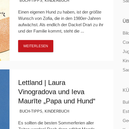
BUCH-TIPPS
,
KINDERBUCH
Sa
Einen eigenen Hund zu haben, ist der größte
Wunsch von Zofia, die in den 1980er-Jahren
ÜB
aufwächst. Als endlich der Dackel Drań zu ihr
und der Familie kommt, steht die ...
Bil
Co
WEITERLESEN
Ju
Ki
Sa
Lettland | Laura
Vinogradova und Ieva
KÜ
Maurīte „Papa und Hund“
Bul
Est
BUCH-TIPPS
,
KINDERBUCH
Ge
Es sollten die besten Sommerferien aller