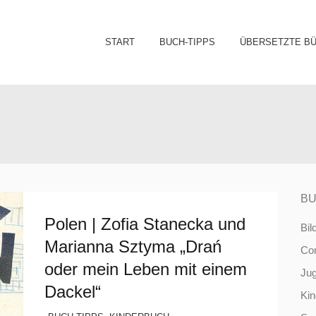
Sk
START
BUCH-TIPPS
ÜBERSETZTE B
to
co
BU
Polen | Zofia Stanecka und
Bil
Marianna Sztyma „Drań
Co
oder mein Leben mit einem
Ju
Dackel“
Ki