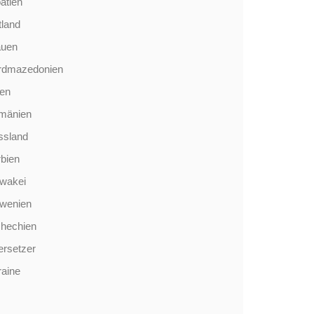
atien
tland
auen
rdmazedonien
len
mänien
ssland
bien
wakei
owenien
chechien
rsetzer
aine