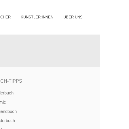
ip
ÜCHER
KÜNSTLER:INNEN
ÜBER UNS
ntent
CH-TIPPS
derbuch
mic
gendbuch
nderbuch