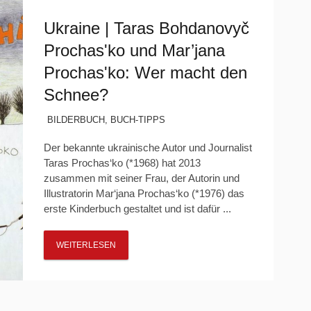
Ukraine | Taras Bohdanovyč
Prochasʹko und Mar’jana
Prochasʹko: Wer macht den
Schnee?
BILDERBUCH
,
BUCH-TIPPS
Der bekannte ukrainische Autor und Journalist
Taras Prochas‘ko (*1968) hat 2013
zusammen mit seiner Frau, der Autorin und
Illustratorin Mar‘jana Prochas‘ko (*1976) das
erste Kinderbuch gestaltet und ist dafür ...
WEITERLESEN