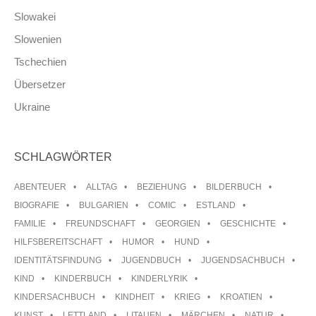
Slowakei
Slowenien
Tschechien
Übersetzer
Ukraine
SCHLAGWÖRTER
ABENTEUER
ALLTAG
BEZIEHUNG
BILDERBUCH
BIOGRAFIE
BULGARIEN
COMIC
ESTLAND
FAMILIE
FREUNDSCHAFT
GEORGIEN
GESCHICHTE
HILFSBEREITSCHAFT
HUMOR
HUND
IDENTITÄTSFINDUNG
JUGENDBUCH
JUGENDSACHBUCH
KIND
KINDERBUCH
KINDERLYRIK
KINDERSACHBUCH
KINDHEIT
KRIEG
KROATIEN
KUNST
LETTLAND
LITAUEN
MÄRCHEN
NATUR