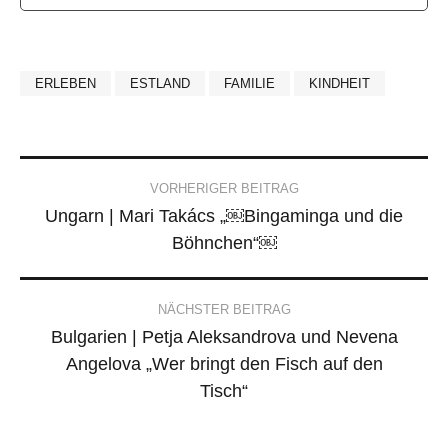
ERLEBEN
ESTLAND
FAMILIE
KINDHEIT
Post
VORHERIGER BEITRAG
Ungarn | Mari Takács „￼Bingaminga und die
navigation
Böhnchen“￼
NÄCHSTER BEITRAG
Bulgarien | Petja Aleksandrova und Nevena
Angelova „Wer bringt den Fisch auf den
Tisch“