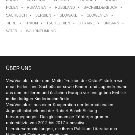
POLEN
RUMÄNIEN
RUSSLAND
SACHBILDERBUCH
SACHBUCH
SERBIEN
SLOWAKEI
SLOWENIEN
TIERE
TRAUM
TSCHECHIEN
UKRAINE
UNGARN
VATER
WAHRNEHMUNG
ÜBER UNS
ViVaVostok - unter dem Motto "Es lebe der Osten!" stellen wir
neue Bilder- und Sachbücher sowie Kinder- und Jugendromane
aus dem mittleren und östlichen Europa vor und geben Einblick
in die dortigen Kinderbuchmärkte.
ViVaVostok ist aus einer Kooperation der Internationalen
Jugendbibliothek und der Robert Bosch Stiftung
hervorgegangen. Das gleichnamige Förderprogramm
unterstützte von 2012 bis 2017 innovative
Literaturveranstaltungen, die ihrem Publikum Literatur aus
Mittel- und Osteuropa vorstellten.