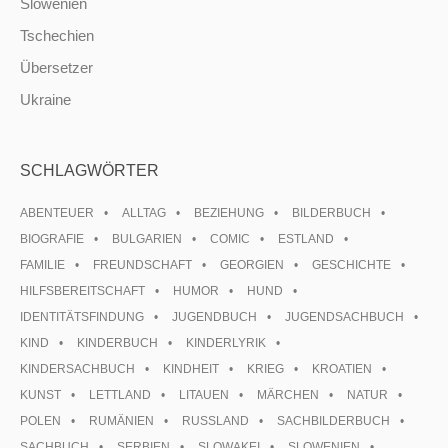
Slowenien
Tschechien
Übersetzer
Ukraine
SCHLAGWÖRTER
ABENTEUER
ALLTAG
BEZIEHUNG
BILDERBUCH
BIOGRAFIE
BULGARIEN
COMIC
ESTLAND
FAMILIE
FREUNDSCHAFT
GEORGIEN
GESCHICHTE
HILFSBEREITSCHAFT
HUMOR
HUND
IDENTITÄTSFINDUNG
JUGENDBUCH
JUGENDSACHBUCH
KIND
KINDERBUCH
KINDERLYRIK
KINDERSACHBUCH
KINDHEIT
KRIEG
KROATIEN
KUNST
LETTLAND
LITAUEN
MÄRCHEN
NATUR
POLEN
RUMÄNIEN
RUSSLAND
SACHBILDERBUCH
SACHBUCH
SERBIEN
SLOWAKEI
SLOWENIEN