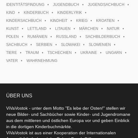
IDENTITÄTSFINDUNG
JUGENDBUCH
JUGENDSACHBUCH
KIND
KINDERBUCH
KINDERLYRIK
KINDERSACHBUCH
KINDHEIT
KRIEG
KROATIEN
KUNST
LETTLAND
LITAUEN
MÄRCHEN
NATUR
POLEN
RUMÄNIEN
RUSSLAND
SACHBILDERBUCH
SACHBUCH
SERBIEN
SLOWAKEI
SLOWENIEN
TIERE
TRAUM
TSCHECHIEN
UKRAINE
UNGARN
VATER
WAHRNEHMUNG
ÜBER UNS
ViVaVostok - unter dem Motto "Es lebe der Osten!" stellen wir
neue Bilder- und Sachbücher sowie Kinder- und Jugendromane
aus dem mittleren und östlichen Europa vor und geben Einblick
in die dortigen Kinderbuchmärkte.
ViVaVostok ist aus einer Kooperation der Internationalen