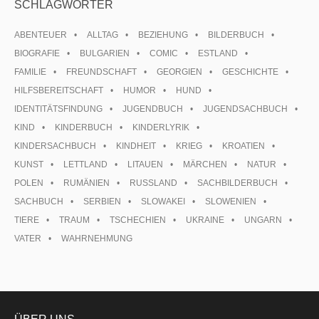
SCHLAGWÖRTER
ABENTEUER
ALLTAG
BEZIEHUNG
BILDERBUCH
BIOGRAFIE
BULGARIEN
COMIC
ESTLAND
FAMILIE
FREUNDSCHAFT
GEORGIEN
GESCHICHTE
HILFSBEREITSCHAFT
HUMOR
HUND
IDENTITÄTSFINDUNG
JUGENDBUCH
JUGENDSACHBUCH
KIND
KINDERBUCH
KINDERLYRIK
KINDERSACHBUCH
KINDHEIT
KRIEG
KROATIEN
KUNST
LETTLAND
LITAUEN
MÄRCHEN
NATUR
POLEN
RUMÄNIEN
RUSSLAND
SACHBILDERBUCH
SACHBUCH
SERBIEN
SLOWAKEI
SLOWENIEN
TIERE
TRAUM
TSCHECHIEN
UKRAINE
UNGARN
VATER
WAHRNEHMUNG