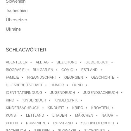
Slowenien
Tschechien
Übersetzer
Ukraine
SCHLAGWÖRTER
ABENTEUER
ALLTAG
BEZIEHUNG
BILDERBUCH
BIOGRAFIE
BULGARIEN
COMIC
ESTLAND
FAMILIE
FREUNDSCHAFT
GEORGIEN
GESCHICHTE
HILFSBEREITSCHAFT
HUMOR
HUND
IDENTITÄTSFINDUNG
JUGENDBUCH
JUGENDSACHBUCH
KIND
KINDERBUCH
KINDERLYRIK
KINDERSACHBUCH
KINDHEIT
KRIEG
KROATIEN
KUNST
LETTLAND
LITAUEN
MÄRCHEN
NATUR
POLEN
RUMÄNIEN
RUSSLAND
SACHBILDERBUCH
SACHBUCH
SERBIEN
SLOWAKEI
SLOWENIEN