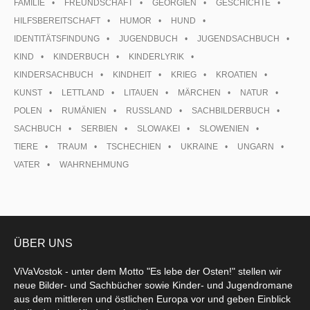
FAMILIE
FREUNDSCHAFT
GEORGIEN
GESCHICHTE
HILFSBEREITSCHAFT
HUMOR
HUND
IDENTITÄTSFINDUNG
JUGENDBUCH
JUGENDSACHBUCH
KIND
KINDERBUCH
KINDERLYRIK
KINDERSACHBUCH
KINDHEIT
KRIEG
KROATIEN
KUNST
LETTLAND
LITAUEN
MÄRCHEN
NATUR
POLEN
RUMÄNIEN
RUSSLAND
SACHBILDERBUCH
SACHBUCH
SERBIEN
SLOWAKEI
SLOWENIEN
TIERE
TRAUM
TSCHECHIEN
UKRAINE
UNGARN
VATER
WAHRNEHMUNG
ÜBER UNS
ViVaVostok - unter dem Motto "Es lebe der Osten!" stellen wir
neue Bilder- und Sachbücher sowie Kinder- und Jugendromane
aus dem mittleren und östlichen Europa vor und geben Einblick