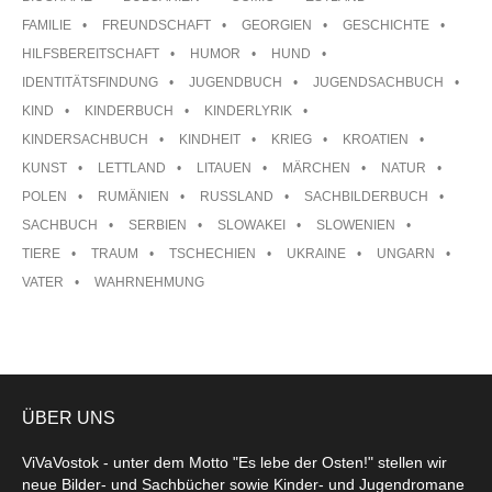
FAMILIE
FREUNDSCHAFT
GEORGIEN
GESCHICHTE
HILFSBEREITSCHAFT
HUMOR
HUND
IDENTITÄTSFINDUNG
JUGENDBUCH
JUGENDSACHBUCH
KIND
KINDERBUCH
KINDERLYRIK
KINDERSACHBUCH
KINDHEIT
KRIEG
KROATIEN
KUNST
LETTLAND
LITAUEN
MÄRCHEN
NATUR
POLEN
RUMÄNIEN
RUSSLAND
SACHBILDERBUCH
SACHBUCH
SERBIEN
SLOWAKEI
SLOWENIEN
TIERE
TRAUM
TSCHECHIEN
UKRAINE
UNGARN
VATER
WAHRNEHMUNG
ÜBER UNS
ViVaVostok - unter dem Motto "Es lebe der Osten!" stellen wir
neue Bilder- und Sachbücher sowie Kinder- und Jugendromane