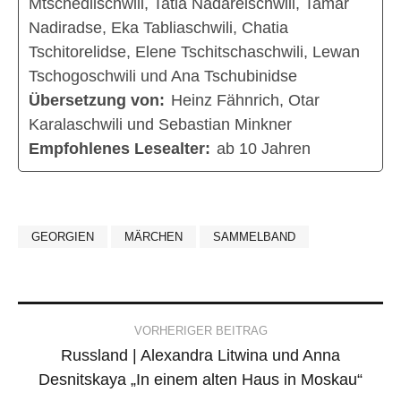
Mtschedlischwili, Tatia Nadareischwili, Tamar
Nadiradse, Eka Tabliaschwili, Chatia
Tschitorelidse, Elene Tschitschaschwili, Lewan
Tschogoschwili und Ana Tschubinidse
Übersetzung von:
Heinz Fähnrich, Otar
Karalaschwili und Sebastian Minkner
Empfohlenes Lesealter:
ab 10 Jahren
GEORGIEN
MÄRCHEN
SAMMELBAND
Post
VORHERIGER BEITRAG
Russland | Alexandra Litwina und Anna
navigation
Desnitskaya „In einem alten Haus in Moskau“