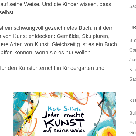
 auf seine Weise. Und die Kinder wissen, dass
Sa
selbst.
ist ein schwungvoll gezeichnetes Buch, mit dem
ÜB
 von Kunst entdecken: Gemälde, Skulpturen,
Bil
dere Arten von Kunst. Gleichzeitig ist es ein Buch
Co
haffen können, wenn sie es nur wollen.
Ju
ür den Kunstunterricht in Kindergärten und
Ki
Sa
KÜ
Bul
Est
Ge