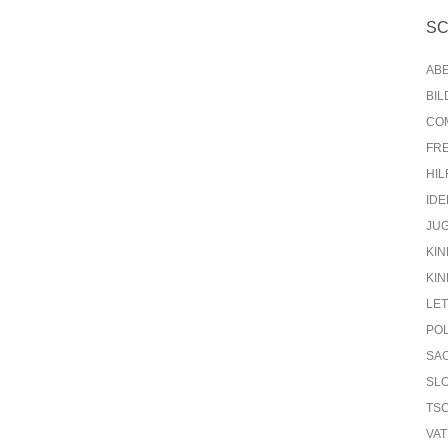
S
AB
BI
CO
FR
HIL
IDE
JU
KIN
KIN
LE
PO
SA
SL
TS
VA