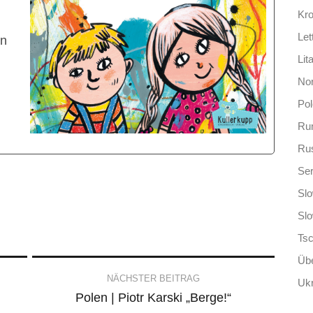
Kro
Let
en
Lit
No
Po
Ru
Ru
Ser
Slo
Sl
Ts
Übe
NÄCHSTER BEITRAG
Ukr
Polen | Piotr Karski „Berge!“