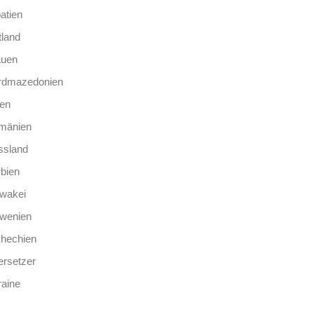
atien
tland
auen
rdmazedonien
len
mänien
ssland
bien
wakei
owenien
chechien
rsetzer
aine