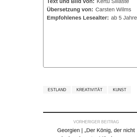
Text und Bild von:
Kertu Sillaste
Übersetzung von:
Carsten Wilms
Empfohlenes Lesealter:
ab 5 Jahr
ESTLAND
KREATIVITÄT
KUNST
Post
VORHERIGER BEITRAG
Georgien | „Der König, der nicht
navigation