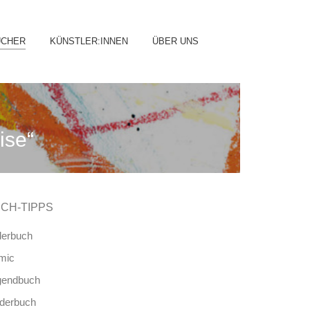
ip
ÜCHER
KÜNSTLER:INNEN
ÜBER UNS
ntent
ise“
CH-TIPPS
derbuch
mic
gendbuch
nderbuch