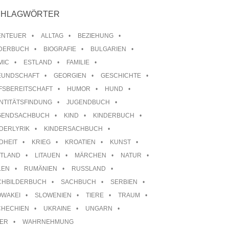
CHLAGWÖRTER
ENTEUER
ALLTAG
BEZIEHUNG
LDERBUCH
BIOGRAFIE
BULGARIEN
MIC
ESTLAND
FAMILIE
EUNDSCHAFT
GEORGIEN
GESCHICHTE
FSBEREITSCHAFT
HUMOR
HUND
NTITÄTSFINDUNG
JUGENDBUCH
GENDSACHBUCH
KIND
KINDERBUCH
DERLYRIK
KINDERSACHBUCH
DHEIT
KRIEG
KROATIEN
KUNST
TTLAND
LITAUEN
MÄRCHEN
NATUR
LEN
RUMÄNIEN
RUSSLAND
CHBILDERBUCH
SACHBUCH
SERBIEN
OWAKEI
SLOWENIEN
TIERE
TRAUM
CHECHIEN
UKRAINE
UNGARN
TER
WAHRNEHMUNG