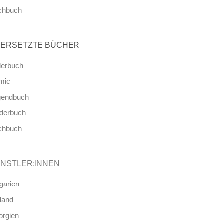
chbuch
ERSETZTE BÜCHER
derbuch
mic
gendbuch
nderbuch
chbuch
NSTLER:INNEN
garien
land
orgien