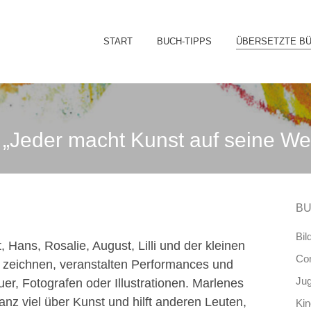
Sk
START
BUCH-TIPPS
ÜBERSETZTE B
to
co
te „Jeder macht Kunst auf seine We
BU
Bil
, Hans, Rosalie, August, Lilli und der kleinen
Co
d zeichnen, veranstalten Performances und
Ju
uer, Fotografen oder Illustrationen. Marlenes
anz viel über Kunst und hilft anderen Leuten,
Ki