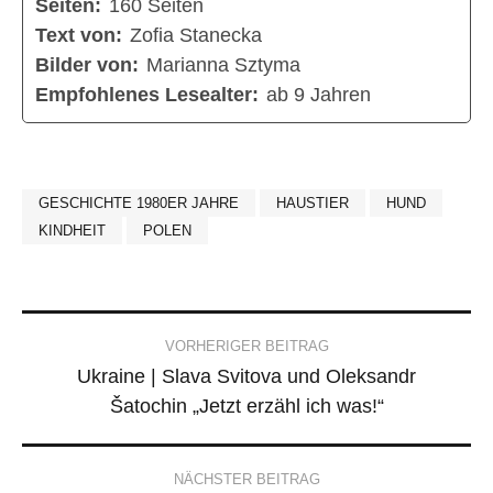
Seiten:
160 Seiten
Text von:
Zofia Stanecka
Bilder von:
Marianna Sztyma
Empfohlenes Lesealter:
ab 9 Jahren
GESCHICHTE 1980ER JAHRE
HAUSTIER
HUND
KINDHEIT
POLEN
Post
VORHERIGER BEITRAG
Ukraine | Slava Svitova und Oleksandr
navigation
Šatochin „Jetzt erzähl ich was!“
NÄCHSTER BEITRAG