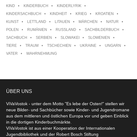
KIND
KINDERBUCH
KINDERLYRIK
KINDERSACHBUCH
KINDHEIT
KRIEG
KROATIEN
KUNST
LETTLAND
LITAUEN
MÄRCHEN
NATUR
POLEN
RUMÄNIEN
RUSSLAND
SACHBILDERBUCH
SACHBUCH
SERBIEN
SLOWAKEI
SLOWENIEN
TIERE
TRAUM
TSCHECHIEN
UKRAINE
UNGARN
VATER
WAHRNEHMUNG
ÜBER UNS
ViVaVostok - unter dem Motto "Es lebe der Osten!" stellen wir
neue Bilder- und Sachbücher sowie Kinder- und Jugendromane
aus dem mittleren und östlichen Europa vor und geben Einblick
in die dortigen Kinderbuchmärkte.
ViVaVostok ist aus einer Kooperation der Internationalen
Jugendbibliothek und der Robert Bosch Stiftung