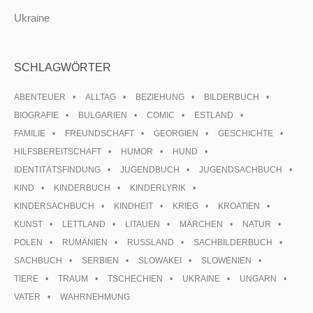
Ukraine
SCHLAGWÖRTER
ABENTEUER
ALLTAG
BEZIEHUNG
BILDERBUCH
BIOGRAFIE
BULGARIEN
COMIC
ESTLAND
FAMILIE
FREUNDSCHAFT
GEORGIEN
GESCHICHTE
HILFSBEREITSCHAFT
HUMOR
HUND
IDENTITÄTSFINDUNG
JUGENDBUCH
JUGENDSACHBUCH
KIND
KINDERBUCH
KINDERLYRIK
KINDERSACHBUCH
KINDHEIT
KRIEG
KROATIEN
KUNST
LETTLAND
LITAUEN
MÄRCHEN
NATUR
POLEN
RUMÄNIEN
RUSSLAND
SACHBILDERBUCH
SACHBUCH
SERBIEN
SLOWAKEI
SLOWENIEN
TIERE
TRAUM
TSCHECHIEN
UKRAINE
UNGARN
VATER
WAHRNEHMUNG