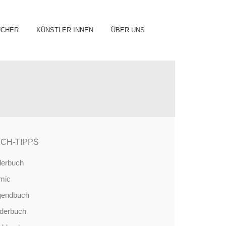
ip
ÜCHER
KÜNSTLER:INNEN
ÜBER UNS
ntent
CH-TIPPS
derbuch
mic
gendbuch
nderbuch