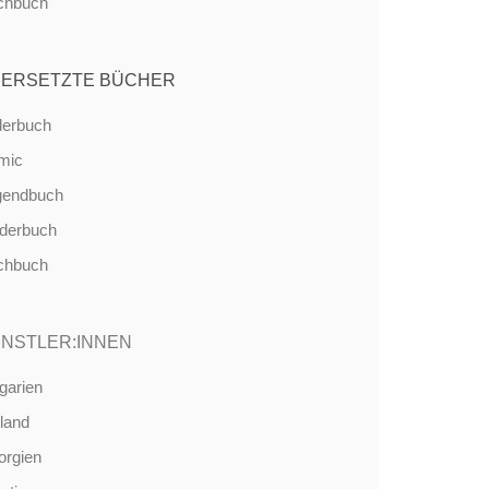
chbuch
ERSETZTE BÜCHER
derbuch
mic
gendbuch
nderbuch
chbuch
NSTLER:INNEN
garien
land
orgien