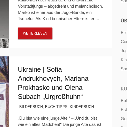
Sa
Vorstadtjungs – abgedreht und melancholisch.
Marko ist einer aus der Jugo-Bande, ein
Tschefur. Als Kind bosnischer Eltern ist er ...
ÜB
Bil
WEITERLESEN
Co
Ju
Ki
Ukraine | Sofia
Sa
Andrukhovych, Mariana
Prokhasko und Olena
KÜ
Subach „Urgroßhuhn“
Bul
BILDERBUCH
,
BUCH-TIPPS
,
KINDERBUCH
Est
„Du bist wie eine junge Alte!“ – „Und du bist
Ge
wie ein altes Mädchen!“ Die junge Alte das ist