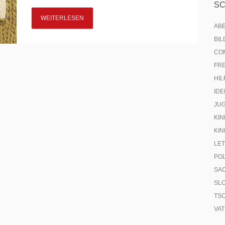
S
WEITERLESEN
AB
BI
CO
FR
HIL
IDE
JU
KIN
KIN
LE
PO
SA
SL
TS
VA