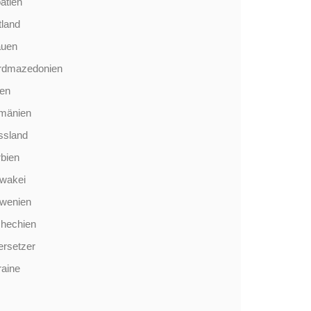
atien
tland
auen
rdmazedonien
len
mänien
ssland
bien
wakei
owenien
chechien
rsetzer
aine