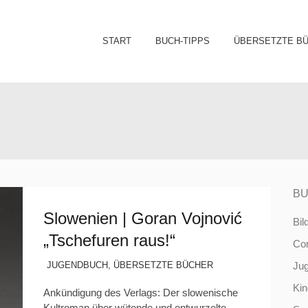
Sk
START
BUCH-TIPPS
ÜBERSETZTE B
to
co
BU
Slowenien | Goran Vojnović
Bil
„Tschefuren raus!“
Co
JUGENDBUCH
,
ÜBERSETZTE BÜCHER
Ju
Ki
Ankündigung des Verlags: Der slowenische
Kultroman über wütende und entwurzelte