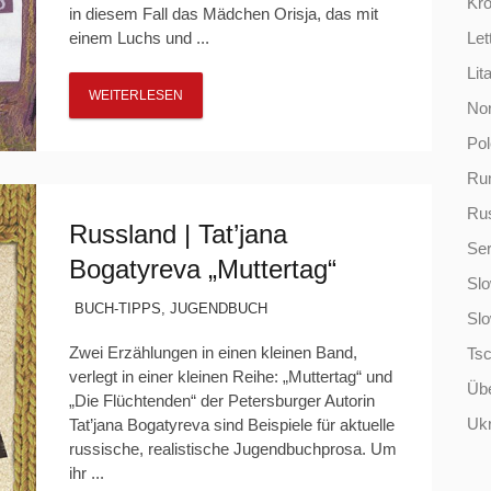
Kro
in diesem Fall das Mädchen Orisja, das mit
einem Luchs und ...
Let
Lit
WEITERLESEN
No
Po
Ru
Ru
Russland | Tat’jana
Ser
Bogatyreva „Muttertag“
Slo
BUCH-TIPPS
,
JUGENDBUCH
Sl
Zwei Erzählungen in einen kleinen Band,
Ts
verlegt in einer kleinen Reihe: „Muttertag“ und
Übe
„Die Flüchtenden“ der Petersburger Autorin
Ukr
Tat’jana Bogatyreva sind Beispiele für aktuelle
russische, realistische Jugendbuchprosa. Um
ihr ...