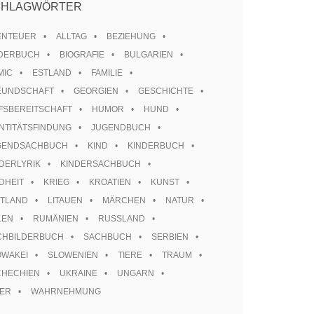
CHLAGWÖRTER
ENTEUER
ALLTAG
BEZIEHUNG
LDERBUCH
BIOGRAFIE
BULGARIEN
MIC
ESTLAND
FAMILIE
EUNDSCHAFT
GEORGIEN
GESCHICHTE
FSBEREITSCHAFT
HUMOR
HUND
NTITÄTSFINDUNG
JUGENDBUCH
GENDSACHBUCH
KIND
KINDERBUCH
DERLYRIK
KINDERSACHBUCH
DHEIT
KRIEG
KROATIEN
KUNST
TTLAND
LITAUEN
MÄRCHEN
NATUR
LEN
RUMÄNIEN
RUSSLAND
CHBILDERBUCH
SACHBUCH
SERBIEN
OWAKEI
SLOWENIEN
TIERE
TRAUM
CHECHIEN
UKRAINE
UNGARN
TER
WAHRNEHMUNG