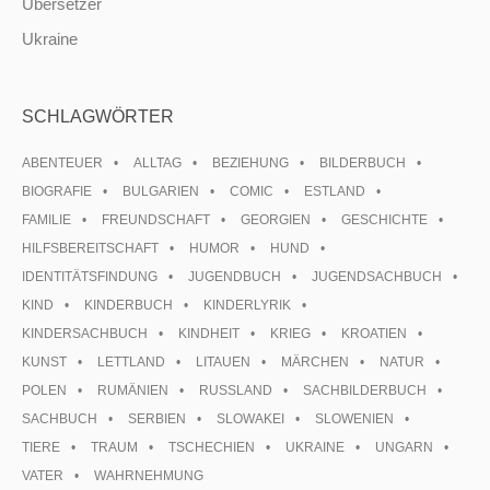
Übersetzer
Ukraine
SCHLAGWÖRTER
ABENTEUER
ALLTAG
BEZIEHUNG
BILDERBUCH
BIOGRAFIE
BULGARIEN
COMIC
ESTLAND
FAMILIE
FREUNDSCHAFT
GEORGIEN
GESCHICHTE
HILFSBEREITSCHAFT
HUMOR
HUND
IDENTITÄTSFINDUNG
JUGENDBUCH
JUGENDSACHBUCH
KIND
KINDERBUCH
KINDERLYRIK
KINDERSACHBUCH
KINDHEIT
KRIEG
KROATIEN
KUNST
LETTLAND
LITAUEN
MÄRCHEN
NATUR
POLEN
RUMÄNIEN
RUSSLAND
SACHBILDERBUCH
SACHBUCH
SERBIEN
SLOWAKEI
SLOWENIEN
TIERE
TRAUM
TSCHECHIEN
UKRAINE
UNGARN
VATER
WAHRNEHMUNG