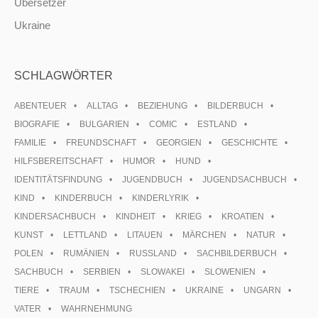
Übersetzer
Ukraine
SCHLAGWÖRTER
ABENTEUER
ALLTAG
BEZIEHUNG
BILDERBUCH
BIOGRAFIE
BULGARIEN
COMIC
ESTLAND
FAMILIE
FREUNDSCHAFT
GEORGIEN
GESCHICHTE
HILFSBEREITSCHAFT
HUMOR
HUND
IDENTITÄTSFINDUNG
JUGENDBUCH
JUGENDSACHBUCH
KIND
KINDERBUCH
KINDERLYRIK
KINDERSACHBUCH
KINDHEIT
KRIEG
KROATIEN
KUNST
LETTLAND
LITAUEN
MÄRCHEN
NATUR
POLEN
RUMÄNIEN
RUSSLAND
SACHBILDERBUCH
SACHBUCH
SERBIEN
SLOWAKEI
SLOWENIEN
TIERE
TRAUM
TSCHECHIEN
UKRAINE
UNGARN
VATER
WAHRNEHMUNG