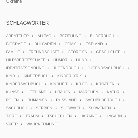
Ukraine
SCHLAGWÖRTER
ABENTEUER
ALLTAG
BEZIEHUNG
BILDERBUCH
BIOGRAFIE
BULGARIEN
COMIC
ESTLAND
FAMILIE
FREUNDSCHAFT
GEORGIEN
GESCHICHTE
HILFSBEREITSCHAFT
HUMOR
HUND
IDENTITÄTSFINDUNG
JUGENDBUCH
JUGENDSACHBUCH
KIND
KINDERBUCH
KINDERLYRIK
KINDERSACHBUCH
KINDHEIT
KRIEG
KROATIEN
KUNST
LETTLAND
LITAUEN
MÄRCHEN
NATUR
POLEN
RUMÄNIEN
RUSSLAND
SACHBILDERBUCH
SACHBUCH
SERBIEN
SLOWAKEI
SLOWENIEN
TIERE
TRAUM
TSCHECHIEN
UKRAINE
UNGARN
VATER
WAHRNEHMUNG