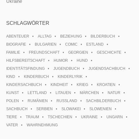
Ukraine
SCHLAGWÖRTER
ABENTEUER
ALLTAG
BEZIEHUNG
BILDERBUCH
BIOGRAFIE
BULGARIEN
COMIC
ESTLAND
FAMILIE
FREUNDSCHAFT
GEORGIEN
GESCHICHTE
HILFSBEREITSCHAFT
HUMOR
HUND
IDENTITÄTSFINDUNG
JUGENDBUCH
JUGENDSACHBUCH
KIND
KINDERBUCH
KINDERLYRIK
KINDERSACHBUCH
KINDHEIT
KRIEG
KROATIEN
KUNST
LETTLAND
LITAUEN
MÄRCHEN
NATUR
POLEN
RUMÄNIEN
RUSSLAND
SACHBILDERBUCH
SACHBUCH
SERBIEN
SLOWAKEI
SLOWENIEN
TIERE
TRAUM
TSCHECHIEN
UKRAINE
UNGARN
VATER
WAHRNEHMUNG