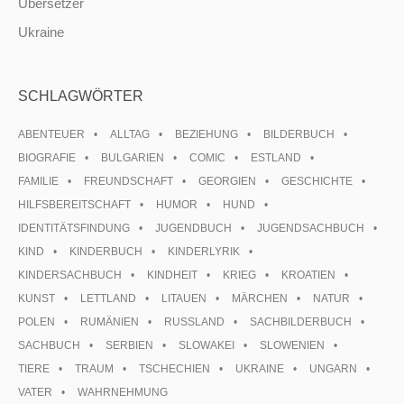
Übersetzer
Ukraine
SCHLAGWÖRTER
ABENTEUER
ALLTAG
BEZIEHUNG
BILDERBUCH
BIOGRAFIE
BULGARIEN
COMIC
ESTLAND
FAMILIE
FREUNDSCHAFT
GEORGIEN
GESCHICHTE
HILFSBEREITSCHAFT
HUMOR
HUND
IDENTITÄTSFINDUNG
JUGENDBUCH
JUGENDSACHBUCH
KIND
KINDERBUCH
KINDERLYRIK
KINDERSACHBUCH
KINDHEIT
KRIEG
KROATIEN
KUNST
LETTLAND
LITAUEN
MÄRCHEN
NATUR
POLEN
RUMÄNIEN
RUSSLAND
SACHBILDERBUCH
SACHBUCH
SERBIEN
SLOWAKEI
SLOWENIEN
TIERE
TRAUM
TSCHECHIEN
UKRAINE
UNGARN
VATER
WAHRNEHMUNG