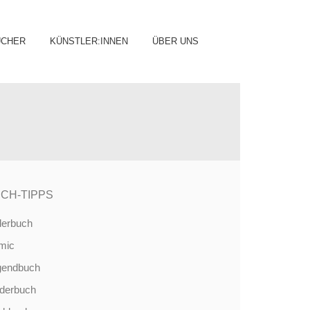
ip
ÜCHER
KÜNSTLER:INNEN
ÜBER UNS
ntent
CH-TIPPS
derbuch
mic
gendbuch
nderbuch