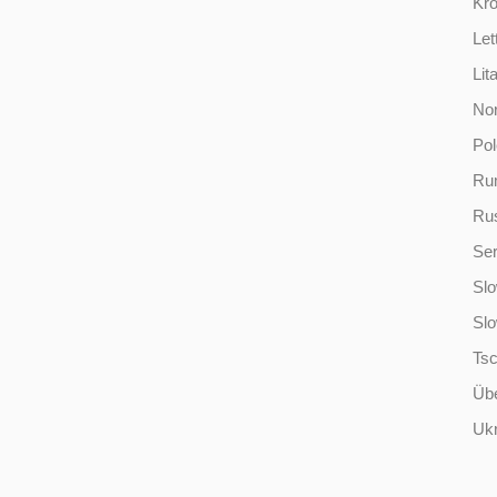
Kro
Let
Lit
No
Po
Ru
Ru
Ser
Slo
Sl
Ts
Übe
Ukr