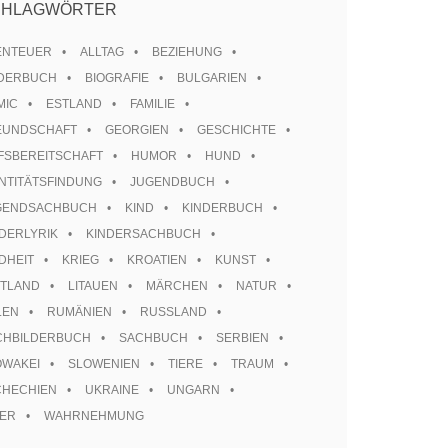
CHLAGWÖRTER
ENTEUER
ALLTAG
BEZIEHUNG
LDERBUCH
BIOGRAFIE
BULGARIEN
MIC
ESTLAND
FAMILIE
EUNDSCHAFT
GEORGIEN
GESCHICHTE
FSBEREITSCHAFT
HUMOR
HUND
NTITÄTSFINDUNG
JUGENDBUCH
GENDSACHBUCH
KIND
KINDERBUCH
DERLYRIK
KINDERSACHBUCH
DHEIT
KRIEG
KROATIEN
KUNST
TTLAND
LITAUEN
MÄRCHEN
NATUR
LEN
RUMÄNIEN
RUSSLAND
CHBILDERBUCH
SACHBUCH
SERBIEN
OWAKEI
SLOWENIEN
TIERE
TRAUM
CHECHIEN
UKRAINE
UNGARN
TER
WAHRNEHMUNG