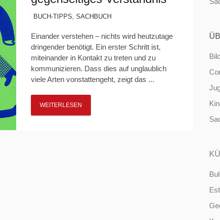
Sa
BUCH-TIPPS
,
SACHBUCH
Einander verstehen – nichts wird heutzutage
ÜB
dringender benötigt. Ein erster Schritt ist,
Bil
miteinander in Kontakt zu treten und zu
kommunizieren. Dass dies auf unglaublich
Co
viele Arten vonstattengeht, zeigt das ...
Ju
Ki
WEITERLESEN
Sa
KÜ
Bul
Est
Ge