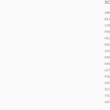
S
AB
BI
CO
FR
HIL
IDE
JU
KIN
KIN
LE
PO
SA
SL
TS
VA