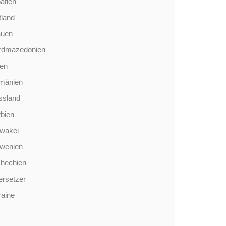
atien
tland
auen
rdmazedonien
len
mänien
ssland
bien
wakei
owenien
chechien
rsetzer
aine