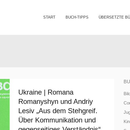
Sk
START
BUCH-TIPPS
ÜBERSETZTE B
to
co
BU
Ukraine | Romana
Bil
Romanyshyn und Andriy
Co
Lesiv „Aus dem Stehgreif.
Ju
Über Kommunikation und
Ki
gegenseitiges Verständnis“