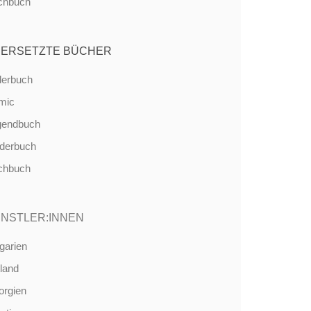
chbuch
ERSETZTE BÜCHER
derbuch
mic
gendbuch
nderbuch
chbuch
NSTLER:INNEN
garien
land
orgien