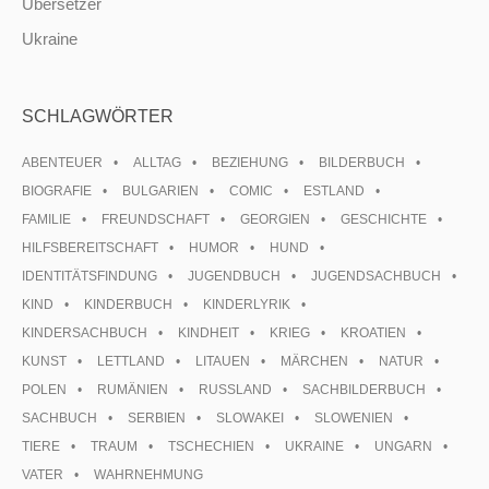
Übersetzer
Ukraine
SCHLAGWÖRTER
ABENTEUER
ALLTAG
BEZIEHUNG
BILDERBUCH
BIOGRAFIE
BULGARIEN
COMIC
ESTLAND
FAMILIE
FREUNDSCHAFT
GEORGIEN
GESCHICHTE
HILFSBEREITSCHAFT
HUMOR
HUND
IDENTITÄTSFINDUNG
JUGENDBUCH
JUGENDSACHBUCH
KIND
KINDERBUCH
KINDERLYRIK
KINDERSACHBUCH
KINDHEIT
KRIEG
KROATIEN
KUNST
LETTLAND
LITAUEN
MÄRCHEN
NATUR
POLEN
RUMÄNIEN
RUSSLAND
SACHBILDERBUCH
SACHBUCH
SERBIEN
SLOWAKEI
SLOWENIEN
TIERE
TRAUM
TSCHECHIEN
UKRAINE
UNGARN
VATER
WAHRNEHMUNG