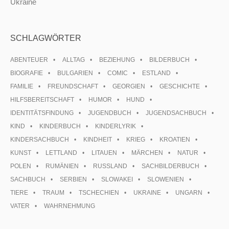
Ukraine
SCHLAGWÖRTER
ABENTEUER
ALLTAG
BEZIEHUNG
BILDERBUCH
BIOGRAFIE
BULGARIEN
COMIC
ESTLAND
FAMILIE
FREUNDSCHAFT
GEORGIEN
GESCHICHTE
HILFSBEREITSCHAFT
HUMOR
HUND
IDENTITÄTSFINDUNG
JUGENDBUCH
JUGENDSACHBUCH
KIND
KINDERBUCH
KINDERLYRIK
KINDERSACHBUCH
KINDHEIT
KRIEG
KROATIEN
KUNST
LETTLAND
LITAUEN
MÄRCHEN
NATUR
POLEN
RUMÄNIEN
RUSSLAND
SACHBILDERBUCH
SACHBUCH
SERBIEN
SLOWAKEI
SLOWENIEN
TIERE
TRAUM
TSCHECHIEN
UKRAINE
UNGARN
VATER
WAHRNEHMUNG