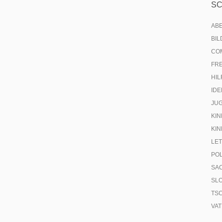
S
AB
BI
CO
FR
HIL
IDE
JU
KIN
KIN
LE
PO
SA
SL
TS
VA