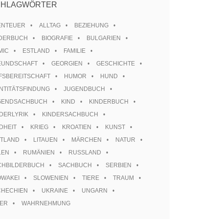
CHLAGWÖRTER
ENTEUER
ALLTAG
BEZIEHUNG
LDERBUCH
BIOGRAFIE
BULGARIEN
MIC
ESTLAND
FAMILIE
EUNDSCHAFT
GEORGIEN
GESCHICHTE
FSBEREITSCHAFT
HUMOR
HUND
NTITÄTSFINDUNG
JUGENDBUCH
GENDSACHBUCH
KIND
KINDERBUCH
DERLYRIK
KINDERSACHBUCH
DHEIT
KRIEG
KROATIEN
KUNST
TTLAND
LITAUEN
MÄRCHEN
NATUR
LEN
RUMÄNIEN
RUSSLAND
CHBILDERBUCH
SACHBUCH
SERBIEN
OWAKEI
SLOWENIEN
TIERE
TRAUM
CHECHIEN
UKRAINE
UNGARN
TER
WAHRNEHMUNG