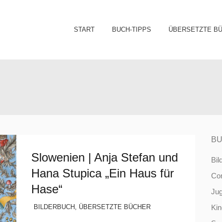
Sk
START
BUCH-TIPPS
ÜBERSETZTE B
to
co
BU
Slowenien | Anja Stefan und
Bil
Hana Stupica „Ein Haus für
Co
Hase“
Ju
BILDERBUCH
,
ÜBERSETZTE BÜCHER
Ki