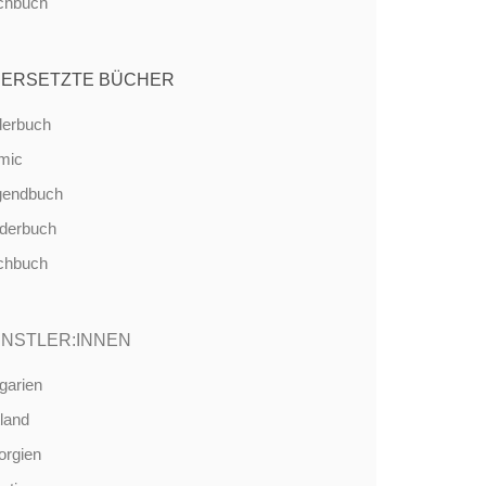
chbuch
ERSETZTE BÜCHER
derbuch
mic
gendbuch
nderbuch
chbuch
NSTLER:INNEN
garien
land
orgien