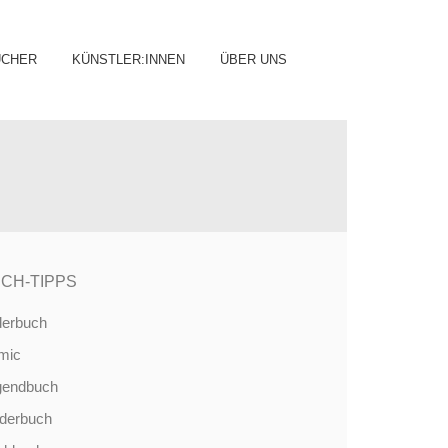
ip
ÜCHER
KÜNSTLER:INNEN
ÜBER UNS
ntent
CH-TIPPS
derbuch
mic
gendbuch
nderbuch