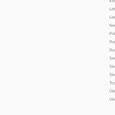
Kro
Let
Lit
No
Po
Ru
Ru
Ser
Slo
Sl
Ts
Übe
Ukr