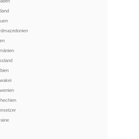
atien
tland
auen
rdmazedonien
len
mänien
ssland
bien
wakei
owenien
chechien
rsetzer
aine