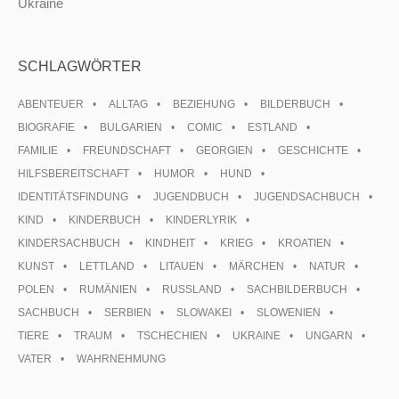
Ukraine
SCHLAGWÖRTER
ABENTEUER
ALLTAG
BEZIEHUNG
BILDERBUCH
BIOGRAFIE
BULGARIEN
COMIC
ESTLAND
FAMILIE
FREUNDSCHAFT
GEORGIEN
GESCHICHTE
HILFSBEREITSCHAFT
HUMOR
HUND
IDENTITÄTSFINDUNG
JUGENDBUCH
JUGENDSACHBUCH
KIND
KINDERBUCH
KINDERLYRIK
KINDERSACHBUCH
KINDHEIT
KRIEG
KROATIEN
KUNST
LETTLAND
LITAUEN
MÄRCHEN
NATUR
POLEN
RUMÄNIEN
RUSSLAND
SACHBILDERBUCH
SACHBUCH
SERBIEN
SLOWAKEI
SLOWENIEN
TIERE
TRAUM
TSCHECHIEN
UKRAINE
UNGARN
VATER
WAHRNEHMUNG