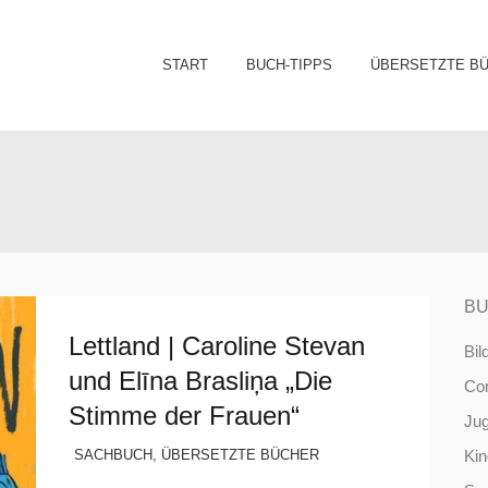
Sk
START
BUCH-TIPPS
ÜBERSETZTE B
to
co
BU
Lettland | Caroline Stevan
Bil
und Elīna Brasliņa „Die
Co
Stimme der Frauen“
Ju
SACHBUCH
,
ÜBERSETZTE BÜCHER
Ki