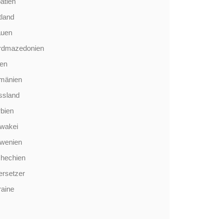
atien
tland
auen
rdmazedonien
len
mänien
ssland
bien
wakei
owenien
chechien
rsetzer
aine