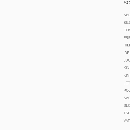
S
AB
BI
CO
FR
HIL
IDE
JU
KIN
KIN
LE
PO
SA
SL
TS
VA