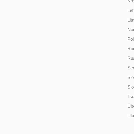
Kro
Let
Lit
No
Po
Ru
Ru
Ser
Slo
Sl
Ts
Übe
Ukr