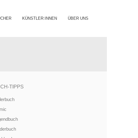
ip
ÜCHER
KÜNSTLER:INNEN
ÜBER UNS
ntent
CH-TIPPS
derbuch
mic
gendbuch
nderbuch