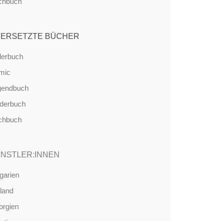
chbuch
ERSETZTE BÜCHER
derbuch
mic
gendbuch
nderbuch
chbuch
NSTLER:INNEN
garien
land
orgien