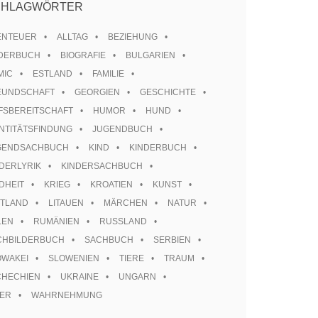
CHLAGWÖRTER
ENTEUER
ALLTAG
BEZIEHUNG
LDERBUCH
BIOGRAFIE
BULGARIEN
MIC
ESTLAND
FAMILIE
EUNDSCHAFT
GEORGIEN
GESCHICHTE
FSBEREITSCHAFT
HUMOR
HUND
NTITÄTSFINDUNG
JUGENDBUCH
GENDSACHBUCH
KIND
KINDERBUCH
DERLYRIK
KINDERSACHBUCH
DHEIT
KRIEG
KROATIEN
KUNST
TTLAND
LITAUEN
MÄRCHEN
NATUR
LEN
RUMÄNIEN
RUSSLAND
CHBILDERBUCH
SACHBUCH
SERBIEN
OWAKEI
SLOWENIEN
TIERE
TRAUM
CHECHIEN
UKRAINE
UNGARN
TER
WAHRNEHMUNG