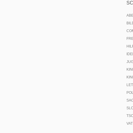
S
AB
BI
CO
FR
HIL
IDE
JU
KIN
KIN
LE
PO
SA
SL
TS
VA