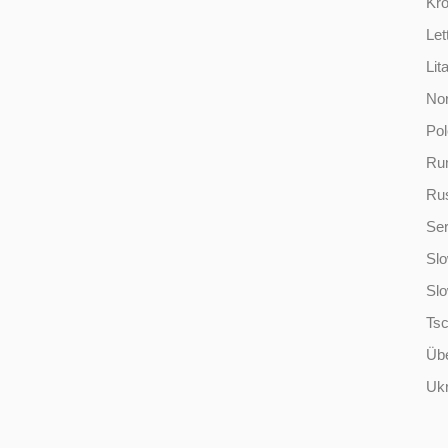
Kro
Let
Lit
No
Po
Ru
Ru
Ser
Slo
Sl
Ts
Übe
Ukr