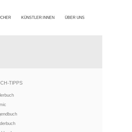
ip
ÜCHER
KÜNSTLER:INNEN
ÜBER UNS
ntent
CH-TIPPS
derbuch
mic
gendbuch
nderbuch