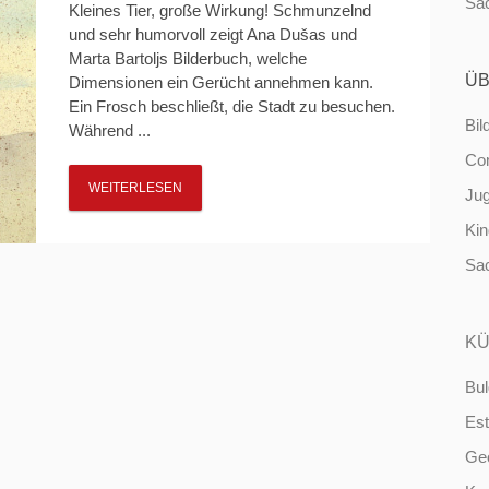
Sa
Kleines Tier, große Wirkung! Schmunzelnd
und sehr humorvoll zeigt Ana Dušas und
Marta Bartoljs Bilderbuch, welche
ÜB
Dimensionen ein Gerücht annehmen kann.
Ein Frosch beschließt, die Stadt zu besuchen.
Bil
Während ...
Co
WEITERLESEN
Ju
Ki
Sa
KÜ
Bul
Est
Ge