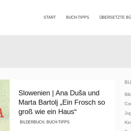
Sk
START
BUCH-TIPPS
ÜBERSETZTE B
to
co
BU
Slowenien | Ana Duša und
Bil
Marta Bartolj „Ein Frosch so
Co
groß wie ein Haus“
Ju
BILDERBUCH
,
BUCH-TIPPS
Ki