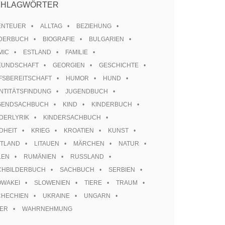
CHLAGWÖRTER
ENTEUER
ALLTAG
BEZIEHUNG
LDERBUCH
BIOGRAFIE
BULGARIEN
MIC
ESTLAND
FAMILIE
EUNDSCHAFT
GEORGIEN
GESCHICHTE
FSBEREITSCHAFT
HUMOR
HUND
NTITÄTSFINDUNG
JUGENDBUCH
GENDSACHBUCH
KIND
KINDERBUCH
DERLYRIK
KINDERSACHBUCH
DHEIT
KRIEG
KROATIEN
KUNST
TTLAND
LITAUEN
MÄRCHEN
NATUR
LEN
RUMÄNIEN
RUSSLAND
CHBILDERBUCH
SACHBUCH
SERBIEN
OWAKEI
SLOWENIEN
TIERE
TRAUM
CHECHIEN
UKRAINE
UNGARN
TER
WAHRNEHMUNG