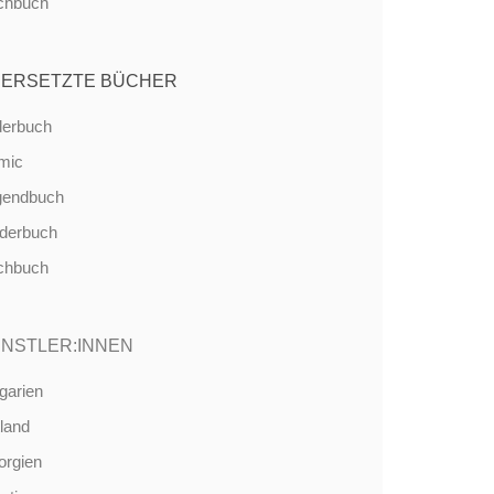
chbuch
ERSETZTE BÜCHER
derbuch
mic
gendbuch
nderbuch
chbuch
NSTLER:INNEN
garien
land
orgien