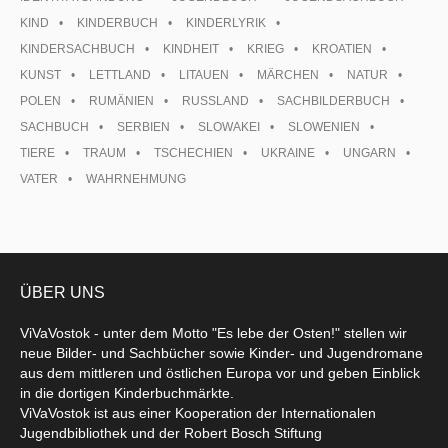
KIND
KINDERBUCH
KINDERLYRIK
KINDERSACHBUCH
KINDHEIT
KRIEG
KROATIEN
KUNST
LETTLAND
LITAUEN
MÄRCHEN
NATUR
POLEN
RUMÄNIEN
RUSSLAND
SACHBILDERBUCH
SACHBUCH
SERBIEN
SLOWAKEI
SLOWENIEN
TIERE
TRAUM
TSCHECHIEN
UKRAINE
UNGARN
VATER
WAHRNEHMUNG
ÜBER UNS
ViVaVostok - unter dem Motto "Es lebe der Osten!" stellen wir
neue Bilder- und Sachbücher sowie Kinder- und Jugendromane
aus dem mittleren und östlichen Europa vor und geben Einblick
in die dortigen Kinderbuchmärkte.
ViVaVostok ist aus einer Kooperation der Internationalen
Jugendbibliothek und der Robert Bosch Stiftung