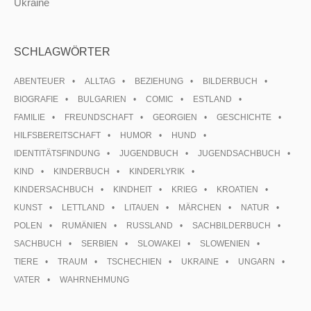
Ukraine
SCHLAGWÖRTER
ABENTEUER
ALLTAG
BEZIEHUNG
BILDERBUCH
BIOGRAFIE
BULGARIEN
COMIC
ESTLAND
FAMILIE
FREUNDSCHAFT
GEORGIEN
GESCHICHTE
HILFSBEREITSCHAFT
HUMOR
HUND
IDENTITÄTSFINDUNG
JUGENDBUCH
JUGENDSACHBUCH
KIND
KINDERBUCH
KINDERLYRIK
KINDERSACHBUCH
KINDHEIT
KRIEG
KROATIEN
KUNST
LETTLAND
LITAUEN
MÄRCHEN
NATUR
POLEN
RUMÄNIEN
RUSSLAND
SACHBILDERBUCH
SACHBUCH
SERBIEN
SLOWAKEI
SLOWENIEN
TIERE
TRAUM
TSCHECHIEN
UKRAINE
UNGARN
VATER
WAHRNEHMUNG