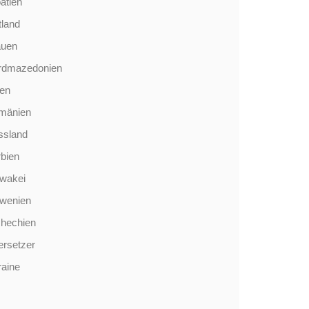
atien
tland
auen
rdmazedonien
len
mänien
ssland
bien
wakei
owenien
chechien
rsetzer
aine