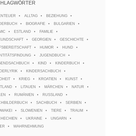
CHLAGWÖRTER
ENTEUER
ALLTAG
BEZIEHUNG
LDERBUCH
BIOGRAFIE
BULGARIEN
MIC
ESTLAND
FAMILIE
EUNDSCHAFT
GEORGIEN
GESCHICHTE
FSBEREITSCHAFT
HUMOR
HUND
NTITÄTSFINDUNG
JUGENDBUCH
GENDSACHBUCH
KIND
KINDERBUCH
DERLYRIK
KINDERSACHBUCH
DHEIT
KRIEG
KROATIEN
KUNST
TTLAND
LITAUEN
MÄRCHEN
NATUR
LEN
RUMÄNIEN
RUSSLAND
CHBILDERBUCH
SACHBUCH
SERBIEN
OWAKEI
SLOWENIEN
TIERE
TRAUM
CHECHIEN
UKRAINE
UNGARN
TER
WAHRNEHMUNG