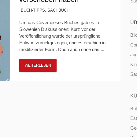
Sa
BUCH-TIPPS
,
SACHBUCH
Um das Cover dieses Buches gab es in
ÜB
Slowenien Diskussionen: Kurz vor der
Bil
Veröffentlichung wurde der ursprüngliche
Entwurf zurückgezogen, und es erschien in
Co
modifizierter Form. Doch auch ohne das ...
Ju
Ki
WEITERLESEN
Sa
KÜ
Bul
Est
Ge