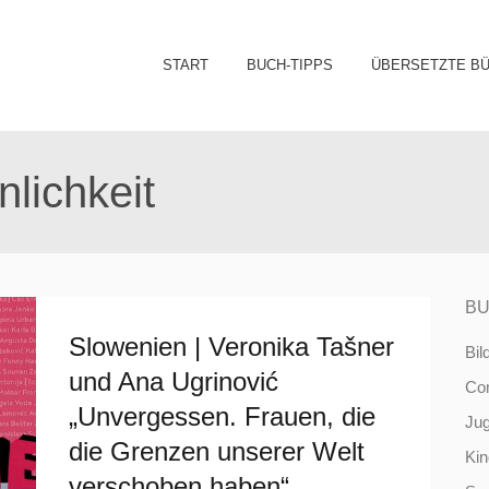
Sk
START
BUCH-TIPPS
ÜBERSETZTE B
to
co
nlichkeit
BU
Slowenien | Veronika Tašner
Bil
und Ana Ugrinović
Co
„Unvergessen. Frauen, die
Ju
die Grenzen unserer Welt
Ki
verschoben haben“