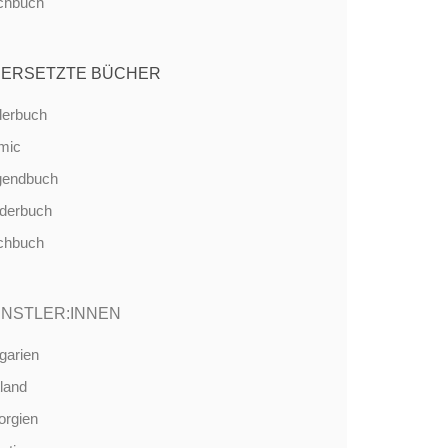
chbuch
ERSETZTE BÜCHER
derbuch
mic
gendbuch
nderbuch
chbuch
NSTLER:INNEN
garien
land
orgien