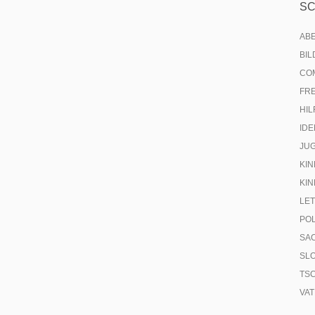
S
AB
BI
CO
FR
HIL
IDE
JU
KIN
KIN
LE
PO
SA
SL
TS
VA