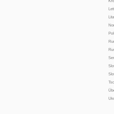
Kro
Let
Lit
No
Po
Ru
Ru
Ser
Slo
Sl
Ts
Übe
Ukr