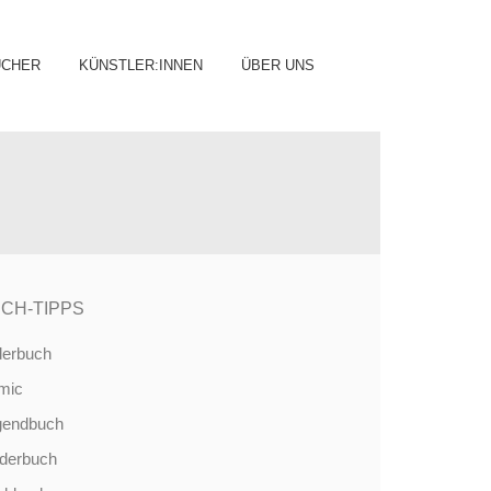
ip
ÜCHER
KÜNSTLER:INNEN
ÜBER UNS
ntent
CH-TIPPS
derbuch
mic
gendbuch
nderbuch