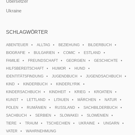
Übersetzer
Ukraine
SCHLAGWÖRTER
ABENTEUER
ALLTAG
BEZIEHUNG
BILDERBUCH
BIOGRAFIE
BULGARIEN
COMIC
ESTLAND
FAMILIE
FREUNDSCHAFT
GEORGIEN
GESCHICHTE
HILFSBEREITSCHAFT
HUMOR
HUND
IDENTITÄTSFINDUNG
JUGENDBUCH
JUGENDSACHBUCH
KIND
KINDERBUCH
KINDERLYRIK
KINDERSACHBUCH
KINDHEIT
KRIEG
KROATIEN
KUNST
LETTLAND
LITAUEN
MÄRCHEN
NATUR
POLEN
RUMÄNIEN
RUSSLAND
SACHBILDERBUCH
SACHBUCH
SERBIEN
SLOWAKEI
SLOWENIEN
TIERE
TRAUM
TSCHECHIEN
UKRAINE
UNGARN
VATER
WAHRNEHMUNG