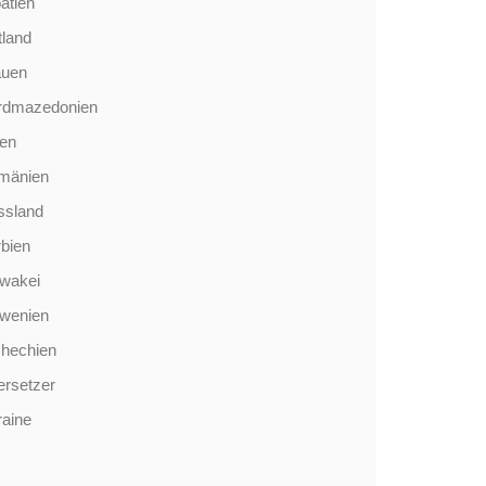
atien
tland
auen
rdmazedonien
len
mänien
ssland
bien
wakei
owenien
chechien
rsetzer
aine