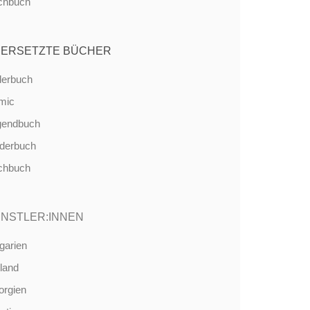
chbuch
ERSETZTE BÜCHER
derbuch
mic
gendbuch
nderbuch
chbuch
NSTLER:INNEN
garien
land
orgien