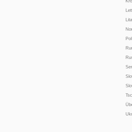
Kro
Let
Lit
No
Po
Ru
Ru
Ser
Slo
Sl
Ts
Übe
Ukr