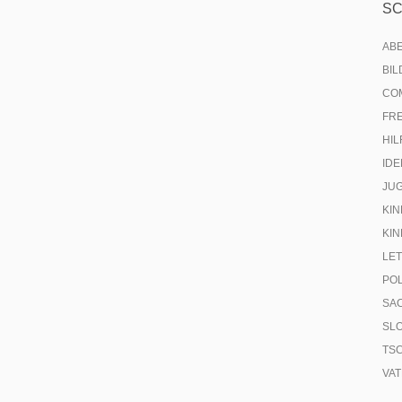
S
AB
BI
CO
FR
HIL
IDE
JU
KIN
KIN
LE
PO
SA
SL
TS
VA