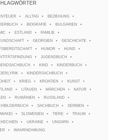
CHLAGWÖRTER
ENTEUER
ALLTAG
BEZIEHUNG
LDERBUCH
BIOGRAFIE
BULGARIEN
MIC
ESTLAND
FAMILIE
EUNDSCHAFT
GEORGIEN
GESCHICHTE
FSBEREITSCHAFT
HUMOR
HUND
NTITÄTSFINDUNG
JUGENDBUCH
GENDSACHBUCH
KIND
KINDERBUCH
DERLYRIK
KINDERSACHBUCH
DHEIT
KRIEG
KROATIEN
KUNST
TTLAND
LITAUEN
MÄRCHEN
NATUR
LEN
RUMÄNIEN
RUSSLAND
CHBILDERBUCH
SACHBUCH
SERBIEN
OWAKEI
SLOWENIEN
TIERE
TRAUM
CHECHIEN
UKRAINE
UNGARN
TER
WAHRNEHMUNG