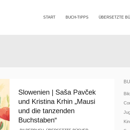
Sk
START
BUCH-TIPPS
ÜBERSETZTE B
to
co
BU
Slowenien | Saša Pavček
Bil
und Kristina Krhin „Mausi
Co
und die tanzenden
Ju
Buchstaben“
Ki