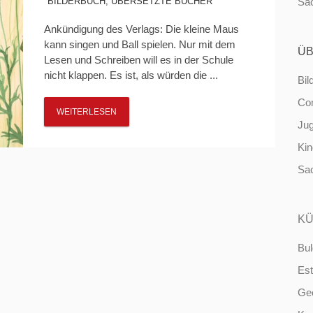
BILDERBUCH
,
ÜBERSETZTE BÜCHER
Sa
Ankündigung des Verlags: Die kleine Maus
kann singen und Ball spielen. Nur mit dem
ÜB
Lesen und Schreiben will es in der Schule
nicht klappen. Es ist, als würden die ...
Bil
Co
WEITERLESEN
Ju
Ki
Sa
KÜ
Bul
Est
Ge