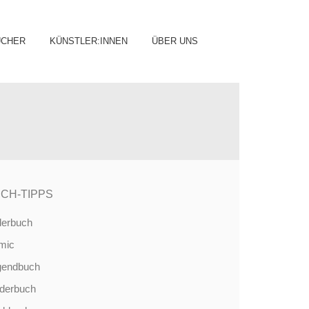
ip
ÜCHER
KÜNSTLER:INNEN
ÜBER UNS
ntent
CH-TIPPS
derbuch
mic
gendbuch
nderbuch