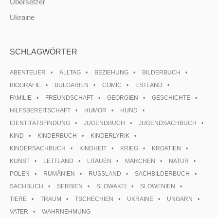
Übersetzer
Ukraine
SCHLAGWÖRTER
ABENTEUER
ALLTAG
BEZIEHUNG
BILDERBUCH
BIOGRAFIE
BULGARIEN
COMIC
ESTLAND
FAMILIE
FREUNDSCHAFT
GEORGIEN
GESCHICHTE
HILFSBEREITSCHAFT
HUMOR
HUND
IDENTITÄTSFINDUNG
JUGENDBUCH
JUGENDSACHBUCH
KIND
KINDERBUCH
KINDERLYRIK
KINDERSACHBUCH
KINDHEIT
KRIEG
KROATIEN
KUNST
LETTLAND
LITAUEN
MÄRCHEN
NATUR
POLEN
RUMÄNIEN
RUSSLAND
SACHBILDERBUCH
SACHBUCH
SERBIEN
SLOWAKEI
SLOWENIEN
TIERE
TRAUM
TSCHECHIEN
UKRAINE
UNGARN
VATER
WAHRNEHMUNG