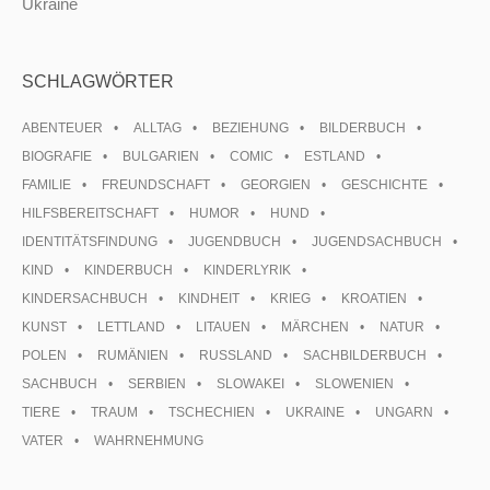
Ukraine
SCHLAGWÖRTER
ABENTEUER
ALLTAG
BEZIEHUNG
BILDERBUCH
BIOGRAFIE
BULGARIEN
COMIC
ESTLAND
FAMILIE
FREUNDSCHAFT
GEORGIEN
GESCHICHTE
HILFSBEREITSCHAFT
HUMOR
HUND
IDENTITÄTSFINDUNG
JUGENDBUCH
JUGENDSACHBUCH
KIND
KINDERBUCH
KINDERLYRIK
KINDERSACHBUCH
KINDHEIT
KRIEG
KROATIEN
KUNST
LETTLAND
LITAUEN
MÄRCHEN
NATUR
POLEN
RUMÄNIEN
RUSSLAND
SACHBILDERBUCH
SACHBUCH
SERBIEN
SLOWAKEI
SLOWENIEN
TIERE
TRAUM
TSCHECHIEN
UKRAINE
UNGARN
VATER
WAHRNEHMUNG