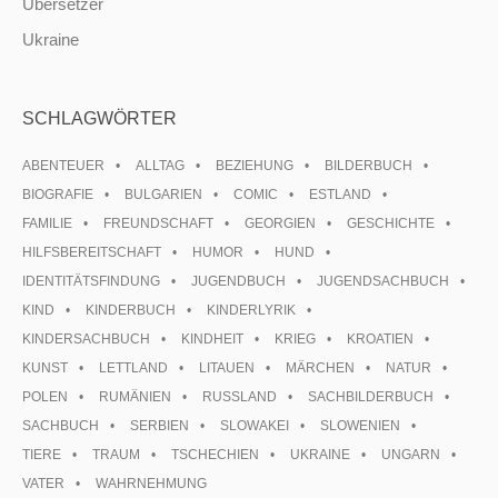
Übersetzer
Ukraine
SCHLAGWÖRTER
ABENTEUER
ALLTAG
BEZIEHUNG
BILDERBUCH
BIOGRAFIE
BULGARIEN
COMIC
ESTLAND
FAMILIE
FREUNDSCHAFT
GEORGIEN
GESCHICHTE
HILFSBEREITSCHAFT
HUMOR
HUND
IDENTITÄTSFINDUNG
JUGENDBUCH
JUGENDSACHBUCH
KIND
KINDERBUCH
KINDERLYRIK
KINDERSACHBUCH
KINDHEIT
KRIEG
KROATIEN
KUNST
LETTLAND
LITAUEN
MÄRCHEN
NATUR
POLEN
RUMÄNIEN
RUSSLAND
SACHBILDERBUCH
SACHBUCH
SERBIEN
SLOWAKEI
SLOWENIEN
TIERE
TRAUM
TSCHECHIEN
UKRAINE
UNGARN
VATER
WAHRNEHMUNG