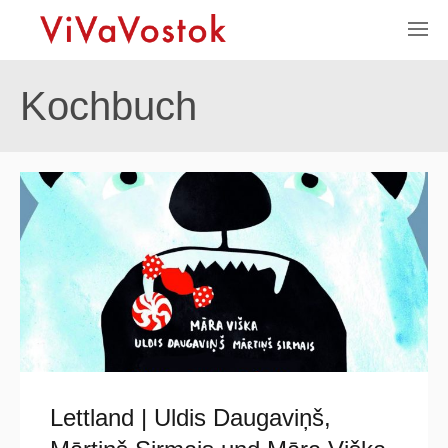
Kochbuch
Lettland | Uldis Daugaviņš,