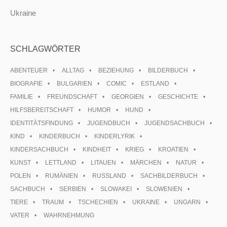
Ukraine
SCHLAGWÖRTER
ABENTEUER
ALLTAG
BEZIEHUNG
BILDERBUCH
BIOGRAFIE
BULGARIEN
COMIC
ESTLAND
FAMILIE
FREUNDSCHAFT
GEORGIEN
GESCHICHTE
HILFSBEREITSCHAFT
HUMOR
HUND
IDENTITÄTSFINDUNG
JUGENDBUCH
JUGENDSACHBUCH
KIND
KINDERBUCH
KINDERLYRIK
KINDERSACHBUCH
KINDHEIT
KRIEG
KROATIEN
KUNST
LETTLAND
LITAUEN
MÄRCHEN
NATUR
POLEN
RUMÄNIEN
RUSSLAND
SACHBILDERBUCH
SACHBUCH
SERBIEN
SLOWAKEI
SLOWENIEN
TIERE
TRAUM
TSCHECHIEN
UKRAINE
UNGARN
VATER
WAHRNEHMUNG