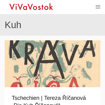
Kuh
Tschechien | Tereza Říčanová