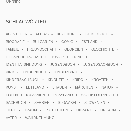
Ukraine
SCHLAGWÖRTER
ABENTEUER
ALLTAG
BEZIEHUNG
BILDERBUCH
BIOGRAFIE
BULGARIEN
COMIC
ESTLAND
FAMILIE
FREUNDSCHAFT
GEORGIEN
GESCHICHTE
HILFSBEREITSCHAFT
HUMOR
HUND
IDENTITÄTSFINDUNG
JUGENDBUCH
JUGENDSACHBUCH
KIND
KINDERBUCH
KINDERLYRIK
KINDERSACHBUCH
KINDHEIT
KRIEG
KROATIEN
KUNST
LETTLAND
LITAUEN
MÄRCHEN
NATUR
POLEN
RUMÄNIEN
RUSSLAND
SACHBILDERBUCH
SACHBUCH
SERBIEN
SLOWAKEI
SLOWENIEN
TIERE
TRAUM
TSCHECHIEN
UKRAINE
UNGARN
VATER
WAHRNEHMUNG