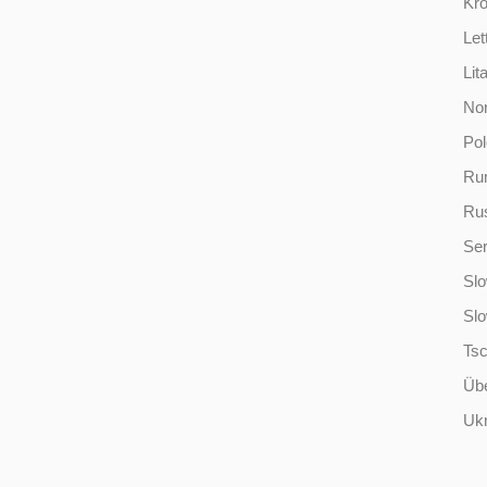
Kro
Let
Lit
No
Po
Ru
Ru
Ser
Slo
Sl
Ts
Übe
Ukr