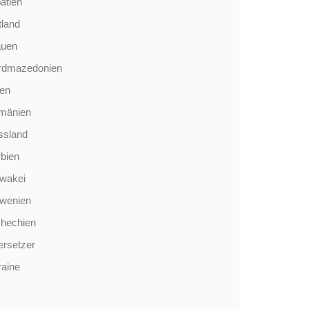
atien
tland
auen
rdmazedonien
len
mänien
ssland
bien
wakei
owenien
chechien
rsetzer
aine