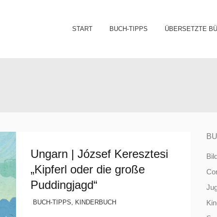
Sk
START
BUCH-TIPPS
ÜBERSETZTE B
to
co
BU
Ungarn | József Keresztesi
Bil
„Kipferl oder die große
Co
Puddingjagd“
Ju
BUCH-TIPPS
,
KINDERBUCH
Ki