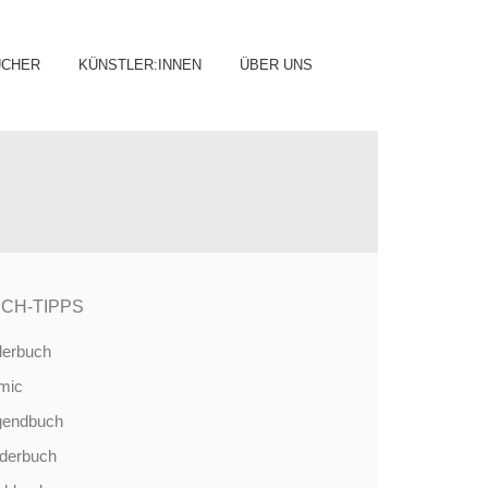
ip
ÜCHER
KÜNSTLER:INNEN
ÜBER UNS
ntent
CH-TIPPS
derbuch
mic
gendbuch
nderbuch