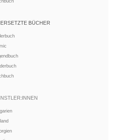
chbuch
ERSETZTE BÜCHER
derbuch
mic
gendbuch
nderbuch
chbuch
NSTLER:INNEN
garien
land
orgien