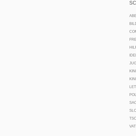
S
AB
BI
CO
FR
HIL
IDE
JU
KIN
KIN
LE
PO
SA
SL
TS
VA