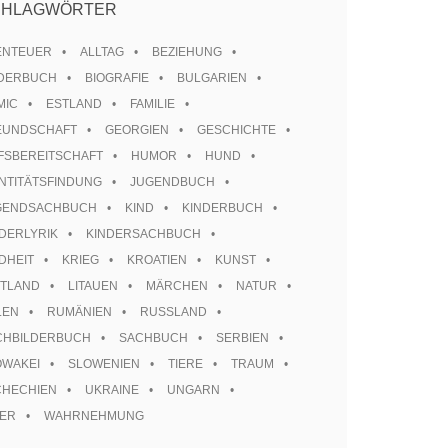
CHLAGWÖRTER
ENTEUER
ALLTAG
BEZIEHUNG
LDERBUCH
BIOGRAFIE
BULGARIEN
MIC
ESTLAND
FAMILIE
EUNDSCHAFT
GEORGIEN
GESCHICHTE
FSBEREITSCHAFT
HUMOR
HUND
NTITÄTSFINDUNG
JUGENDBUCH
GENDSACHBUCH
KIND
KINDERBUCH
DERLYRIK
KINDERSACHBUCH
DHEIT
KRIEG
KROATIEN
KUNST
TTLAND
LITAUEN
MÄRCHEN
NATUR
LEN
RUMÄNIEN
RUSSLAND
CHBILDERBUCH
SACHBUCH
SERBIEN
OWAKEI
SLOWENIEN
TIERE
TRAUM
CHECHIEN
UKRAINE
UNGARN
TER
WAHRNEHMUNG