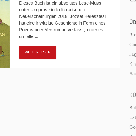
Sa
Dieses Buch ist ein absolutes Lese-Muss
unter Ungarns kinderliterarischen
Neuerscheinungen 2018. József Keresztesi
ÜB
hat eine irrwitzige Geschichte in Form eines
Poems oder Versroman verfasst, in der es
Bil
um alle ...
Co
WEITERLESEN
Ju
Ki
Sa
KÜ
Bul
Est
Ge