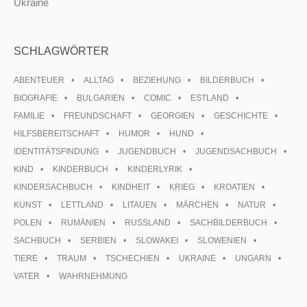
Ukraine
SCHLAGWÖRTER
ABENTEUER
ALLTAG
BEZIEHUNG
BILDERBUCH
BIOGRAFIE
BULGARIEN
COMIC
ESTLAND
FAMILIE
FREUNDSCHAFT
GEORGIEN
GESCHICHTE
HILFSBEREITSCHAFT
HUMOR
HUND
IDENTITÄTSFINDUNG
JUGENDBUCH
JUGENDSACHBUCH
KIND
KINDERBUCH
KINDERLYRIK
KINDERSACHBUCH
KINDHEIT
KRIEG
KROATIEN
KUNST
LETTLAND
LITAUEN
MÄRCHEN
NATUR
POLEN
RUMÄNIEN
RUSSLAND
SACHBILDERBUCH
SACHBUCH
SERBIEN
SLOWAKEI
SLOWENIEN
TIERE
TRAUM
TSCHECHIEN
UKRAINE
UNGARN
VATER
WAHRNEHMUNG