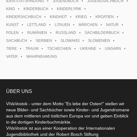
IDENTITÄTSFINDUNG
JUGENDBUCH
JUGENDSACHBUCH
KIND
KINDERBUCH
KINDERLYRIK
KINDERSACHBUCH
KINDHEIT
KRIEG
KROATIEN
KUNST
LETTLAND
LITAUEN
MÄRCHEN
NATUR
POLEN
RUMÄNIEN
RUSSLAND
SACHBILDERBUCH
SACHBUCH
SERBIEN
SLOWAKEI
SLOWENIEN
TIERE
TRAUM
TSCHECHIEN
UKRAINE
UNGARN
VATER
WAHRNEHMUNG
ÜBER UNS
ViVaVostok - unter dem Motto "Es lebe der Osten!" stellen wir
neue Bilder- und Sachbücher sowie Kinder- und Jugendromane
aus dem mittleren und östlichen Europa vor und geben Einblick
in die dortigen Kinderbuchmärkte.
ViVaVostok ist aus einer Kooperation der Internationalen
Jugendbibliothek und der Robert Bosch Stiftung