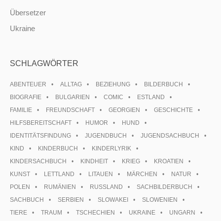
Übersetzer
Ukraine
SCHLAGWÖRTER
ABENTEUER
ALLTAG
BEZIEHUNG
BILDERBUCH
BIOGRAFIE
BULGARIEN
COMIC
ESTLAND
FAMILIE
FREUNDSCHAFT
GEORGIEN
GESCHICHTE
HILFSBEREITSCHAFT
HUMOR
HUND
IDENTITÄTSFINDUNG
JUGENDBUCH
JUGENDSACHBUCH
KIND
KINDERBUCH
KINDERLYRIK
KINDERSACHBUCH
KINDHEIT
KRIEG
KROATIEN
KUNST
LETTLAND
LITAUEN
MÄRCHEN
NATUR
POLEN
RUMÄNIEN
RUSSLAND
SACHBILDERBUCH
SACHBUCH
SERBIEN
SLOWAKEI
SLOWENIEN
TIERE
TRAUM
TSCHECHIEN
UKRAINE
UNGARN