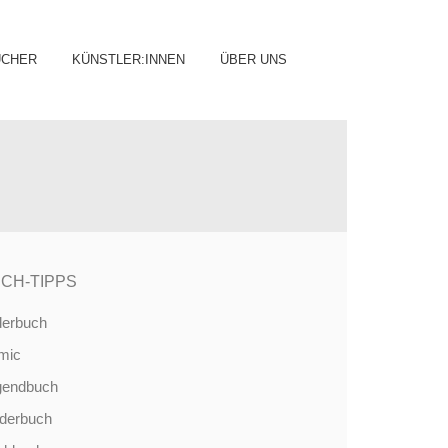
ip
ÜCHER
KÜNSTLER:INNEN
ÜBER UNS
ntent
CH-TIPPS
derbuch
mic
gendbuch
nderbuch