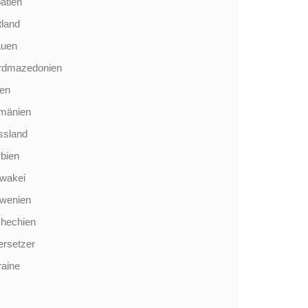
atien
tland
auen
rdmazedonien
len
mänien
ssland
bien
wakei
owenien
chechien
rsetzer
aine