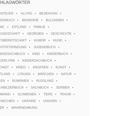
CHLAGWÖRTER
ENTEUER
ALLTAG
BEZIEHUNG
LDERBUCH
BIOGRAFIE
BULGARIEN
MIC
ESTLAND
FAMILIE
EUNDSCHAFT
GEORGIEN
GESCHICHTE
FSBEREITSCHAFT
HUMOR
HUND
NTITÄTSFINDUNG
JUGENDBUCH
GENDSACHBUCH
KIND
KINDERBUCH
DERLYRIK
KINDERSACHBUCH
DHEIT
KRIEG
KROATIEN
KUNST
TTLAND
LITAUEN
MÄRCHEN
NATUR
LEN
RUMÄNIEN
RUSSLAND
CHBILDERBUCH
SACHBUCH
SERBIEN
OWAKEI
SLOWENIEN
TIERE
TRAUM
CHECHIEN
UKRAINE
UNGARN
TER
WAHRNEHMUNG