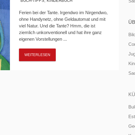
BUCH-TIPPS
,
KINDERBUCH
Sa
Ferien bei der Tante. Irgendwo im Nirgendwo,
ohne Handynetz, ohne Geldautomat und mit
ÜB
viel Natur. Und die Tante? Hmm, die ist
ziemlich unkonventionell und hat ihre ganz
Bil
eigenen Vorstellungen ...
Co
Ju
WEITERLESEN
Ki
Sa
KÜ
Bul
Est
Ge