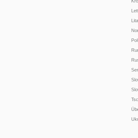
Kro
Let
Lit
No
Po
Ru
Ru
Ser
Slo
Sl
Ts
Übe
Ukr