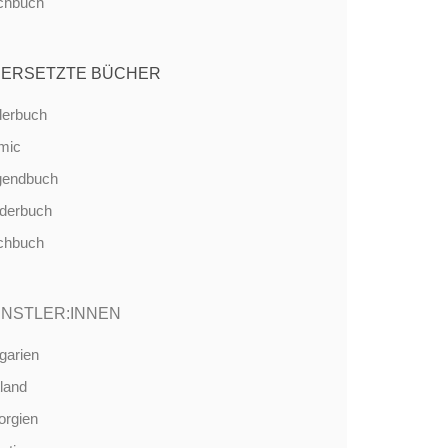
chbuch
ERSETZTE BÜCHER
derbuch
mic
gendbuch
nderbuch
chbuch
NSTLER:INNEN
garien
land
orgien