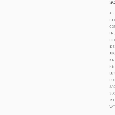
S
AB
BI
CO
FR
HIL
IDE
JU
KIN
KIN
LE
PO
SA
SL
TS
VA