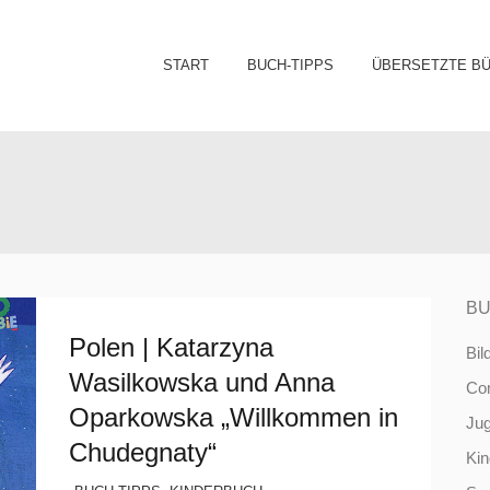
Sk
START
BUCH-TIPPS
ÜBERSETZTE B
to
co
BU
Polen | Katarzyna
Bil
Wasilkowska und Anna
Co
Oparkowska „Willkommen in
Ju
Chudegnaty“
Ki