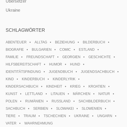
Übersetzer
Ukraine
SCHLAGWÖRTER
ABENTEUER
ALLTAG
BEZIEHUNG
BILDERBUCH
BIOGRAFIE
BULGARIEN
COMIC
ESTLAND
FAMILIE
FREUNDSCHAFT
GEORGIEN
GESCHICHTE
HILFSBEREITSCHAFT
HUMOR
HUND
IDENTITÄTSFINDUNG
JUGENDBUCH
JUGENDSACHBUCH
KIND
KINDERBUCH
KINDERLYRIK
KINDERSACHBUCH
KINDHEIT
KRIEG
KROATIEN
KUNST
LETTLAND
LITAUEN
MÄRCHEN
NATUR
POLEN
RUMÄNIEN
RUSSLAND
SACHBILDERBUCH
SACHBUCH
SERBIEN
SLOWAKEI
SLOWENIEN
TIERE
TRAUM
TSCHECHIEN
UKRAINE
UNGARN
VATER
WAHRNEHMUNG