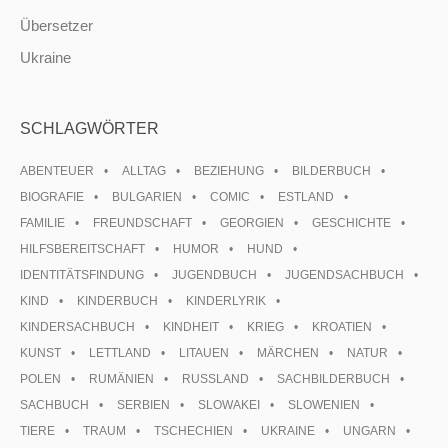
Übersetzer
Ukraine
SCHLAGWÖRTER
ABENTEUER
ALLTAG
BEZIEHUNG
BILDERBUCH
BIOGRAFIE
BULGARIEN
COMIC
ESTLAND
FAMILIE
FREUNDSCHAFT
GEORGIEN
GESCHICHTE
HILFSBEREITSCHAFT
HUMOR
HUND
IDENTITÄTSFINDUNG
JUGENDBUCH
JUGENDSACHBUCH
KIND
KINDERBUCH
KINDERLYRIK
KINDERSACHBUCH
KINDHEIT
KRIEG
KROATIEN
KUNST
LETTLAND
LITAUEN
MÄRCHEN
NATUR
POLEN
RUMÄNIEN
RUSSLAND
SACHBILDERBUCH
SACHBUCH
SERBIEN
SLOWAKEI
SLOWENIEN
TIERE
TRAUM
TSCHECHIEN
UKRAINE
UNGARN