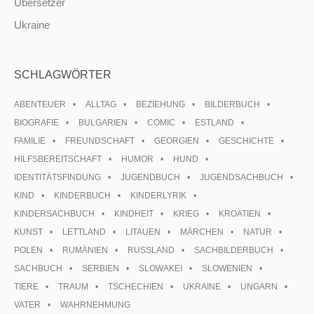
Übersetzer
Ukraine
SCHLAGWÖRTER
ABENTEUER
ALLTAG
BEZIEHUNG
BILDERBUCH
BIOGRAFIE
BULGARIEN
COMIC
ESTLAND
FAMILIE
FREUNDSCHAFT
GEORGIEN
GESCHICHTE
HILFSBEREITSCHAFT
HUMOR
HUND
IDENTITÄTSFINDUNG
JUGENDBUCH
JUGENDSACHBUCH
KIND
KINDERBUCH
KINDERLYRIK
KINDERSACHBUCH
KINDHEIT
KRIEG
KROATIEN
KUNST
LETTLAND
LITAUEN
MÄRCHEN
NATUR
POLEN
RUMÄNIEN
RUSSLAND
SACHBILDERBUCH
SACHBUCH
SERBIEN
SLOWAKEI
SLOWENIEN
TIERE
TRAUM
TSCHECHIEN
UKRAINE
UNGARN
VATER
WAHRNEHMUNG