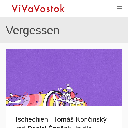
Vergessen
Tschechien | Tomáš Končinský