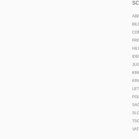
S
AB
BI
CO
FR
HIL
IDE
JU
KIN
KIN
LE
PO
SA
SL
TS
VA