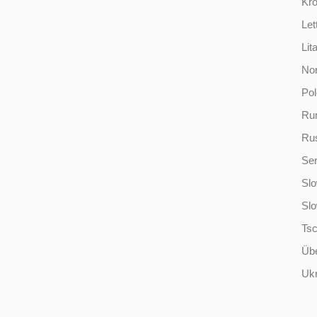
Kro
Let
Lit
No
Po
Ru
Ru
Ser
Slo
Sl
Ts
Übe
Ukr