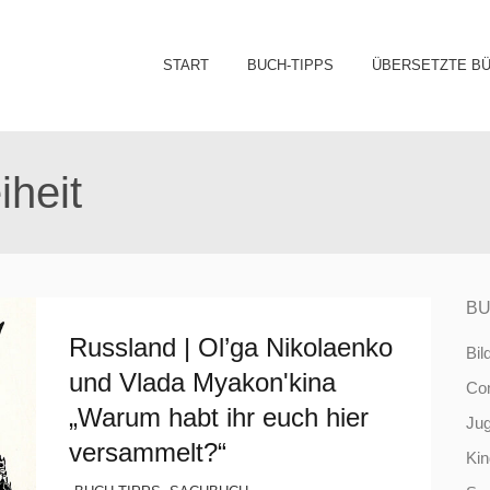
Sk
START
BUCH-TIPPS
ÜBERSETZTE B
to
co
heit
BU
Russland | Ol’ga Nikolaenko
Bil
und Vlada Myakonʹkina
Co
„Warum habt ihr euch hier
Ju
versammelt?“
Ki