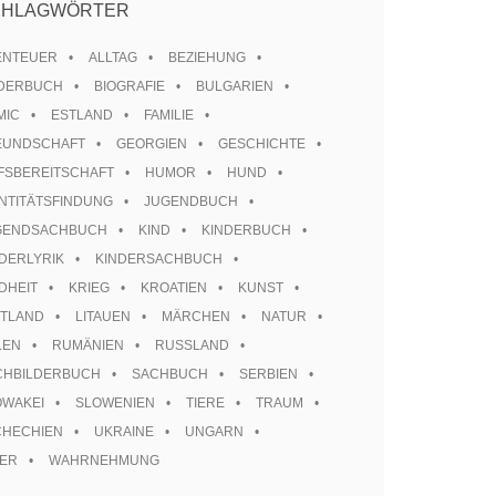
CHLAGWÖRTER
ENTEUER
ALLTAG
BEZIEHUNG
LDERBUCH
BIOGRAFIE
BULGARIEN
MIC
ESTLAND
FAMILIE
EUNDSCHAFT
GEORGIEN
GESCHICHTE
FSBEREITSCHAFT
HUMOR
HUND
NTITÄTSFINDUNG
JUGENDBUCH
GENDSACHBUCH
KIND
KINDERBUCH
DERLYRIK
KINDERSACHBUCH
DHEIT
KRIEG
KROATIEN
KUNST
TTLAND
LITAUEN
MÄRCHEN
NATUR
LEN
RUMÄNIEN
RUSSLAND
CHBILDERBUCH
SACHBUCH
SERBIEN
OWAKEI
SLOWENIEN
TIERE
TRAUM
CHECHIEN
UKRAINE
UNGARN
TER
WAHRNEHMUNG