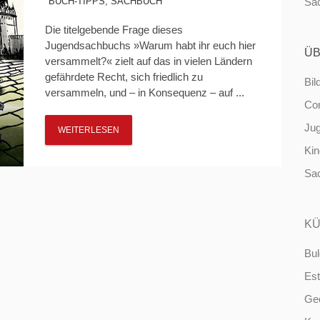
BUCH-TIPPS
,
SACHBUCH
Sa
Die titelgebende Frage dieses
Jugendsachbuchs »Warum habt ihr euch hier
ÜB
versammelt?« zielt auf das in vielen Ländern
gefährdete Recht, sich friedlich zu
Bil
versammeln, und – in Konsequenz – auf ...
Co
Ju
WEITERLESEN
Ki
Sa
KÜ
Bul
Est
Ge