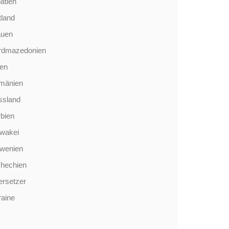
atien
tland
auen
rdmazedonien
len
mänien
ssland
bien
wakei
owenien
chechien
rsetzer
aine