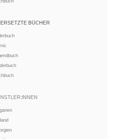
chbuch
ERSETZTE BÜCHER
derbuch
mic
gendbuch
nderbuch
chbuch
NSTLER:INNEN
garien
land
orgien