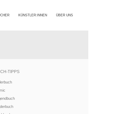
ip
ÜCHER
KÜNSTLER:INNEN
ÜBER UNS
ntent
CH-TIPPS
derbuch
mic
gendbuch
nderbuch