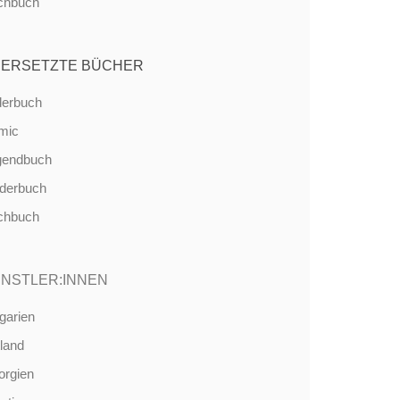
chbuch
ERSETZTE BÜCHER
derbuch
mic
gendbuch
nderbuch
chbuch
NSTLER:INNEN
garien
land
orgien