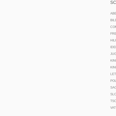
S
AB
BI
CO
FR
HIL
IDE
JU
KIN
KIN
LE
PO
SA
SL
TS
VA