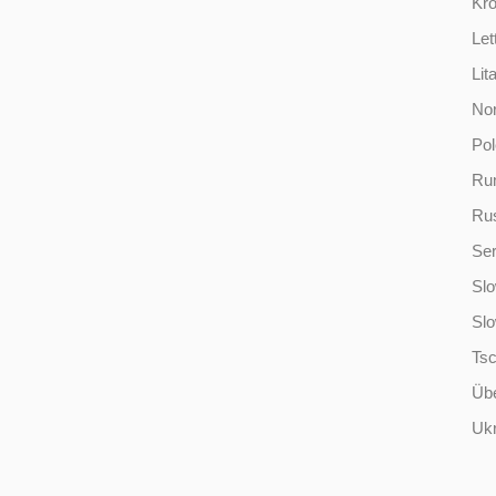
Kro
Let
Lit
No
Po
Ru
Ru
Ser
Slo
Sl
Ts
Übe
Ukr