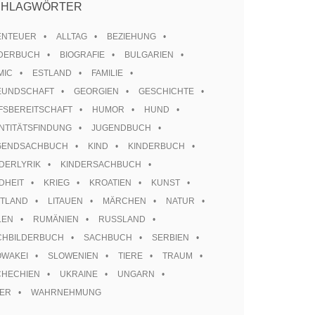
CHLAGWÖRTER
ENTEUER
ALLTAG
BEZIEHUNG
LDERBUCH
BIOGRAFIE
BULGARIEN
MIC
ESTLAND
FAMILIE
EUNDSCHAFT
GEORGIEN
GESCHICHTE
FSBEREITSCHAFT
HUMOR
HUND
NTITÄTSFINDUNG
JUGENDBUCH
GENDSACHBUCH
KIND
KINDERBUCH
DERLYRIK
KINDERSACHBUCH
DHEIT
KRIEG
KROATIEN
KUNST
TTLAND
LITAUEN
MÄRCHEN
NATUR
LEN
RUMÄNIEN
RUSSLAND
CHBILDERBUCH
SACHBUCH
SERBIEN
OWAKEI
SLOWENIEN
TIERE
TRAUM
CHECHIEN
UKRAINE
UNGARN
TER
WAHRNEHMUNG