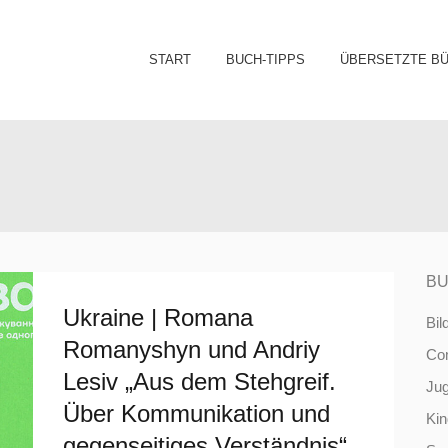
Sk
START
BUCH-TIPPS
ÜBERSETZTE B
to
co
BU
Ukraine | Romana
Bil
Romanyshyn und Andriy
Co
Lesiv „Aus dem Stehgreif.
Ju
Über Kommunikation und
Ki
gegenseitiges Verständnis“