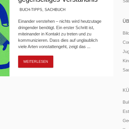
Sa
BUCH-TIPPS
,
SACHBUCH
Einander verstehen – nichts wird heutzutage
ÜB
dringender benötigt. Ein erster Schritt ist,
Bil
miteinander in Kontakt zu treten und zu
kommunizieren. Dass dies auf unglaublich
Co
viele Arten vonstattengeht, zeigt das ...
Ju
Ki
WEITERLESEN
Sa
KÜ
Bul
Est
Ge