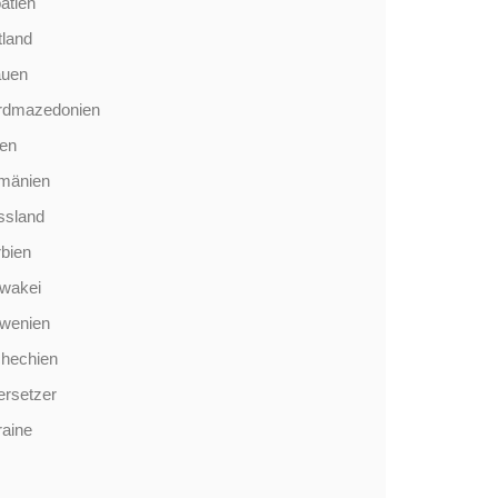
atien
tland
auen
rdmazedonien
len
mänien
ssland
bien
wakei
owenien
chechien
rsetzer
aine