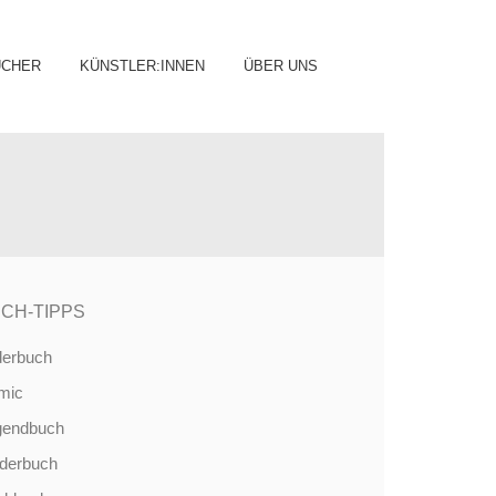
ip
ÜCHER
KÜNSTLER:INNEN
ÜBER UNS
ntent
CH-TIPPS
derbuch
mic
gendbuch
nderbuch