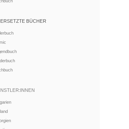
chbuch
ERSETZTE BÜCHER
derbuch
mic
gendbuch
nderbuch
chbuch
NSTLER:INNEN
garien
land
orgien