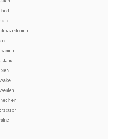
atien
tland
auen
rdmazedonien
len
mänien
ssland
bien
wakei
owenien
chechien
rsetzer
aine