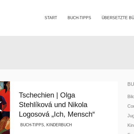
Sk
START
BUCH-TIPPS
ÜBERSETZTE B
to
co
BU
Tschechien | Olga
Bil
Stehlíková und Nikola
Co
Logosová „Ich, Mensch“
Ju
BUCH-TIPPS
,
KINDERBUCH
Ki