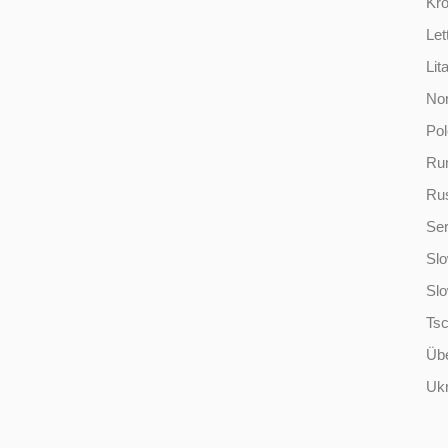
Kro
Let
Lit
No
Po
Ru
Ru
Ser
Slo
Sl
Ts
Übe
Ukr