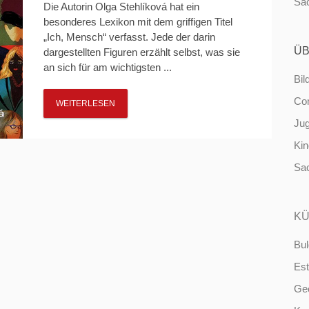
Sa
Die Autorin Olga Stehlíková hat ein
besonderes Lexikon mit dem griffigen Titel
„Ich, Mensch“ verfasst. Jede der darin
ÜB
dargestellten Figuren erzählt selbst, was sie
an sich für am wichtigsten ...
Bil
Co
WEITERLESEN
Ju
Ki
Sa
KÜ
Bul
Est
Ge