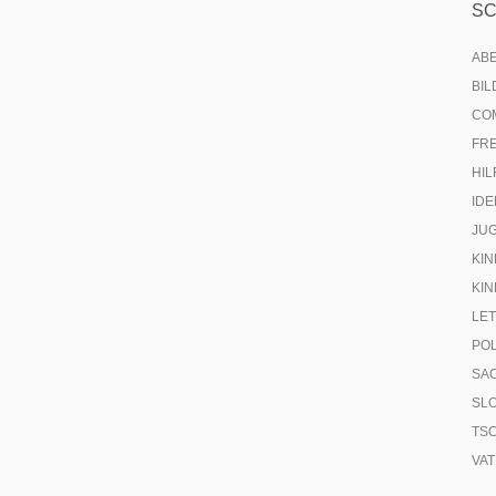
S
AB
BI
CO
FR
HIL
IDE
JU
KIN
KIN
LE
PO
SA
SL
TS
VA