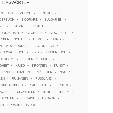
CHLAGWÖRTER
ENTEUER
ALLTAG
BEZIEHUNG
LDERBUCH
BIOGRAFIE
BULGARIEN
MIC
ESTLAND
FAMILIE
EUNDSCHAFT
GEORGIEN
GESCHICHTE
FSBEREITSCHAFT
HUMOR
HUND
NTITÄTSFINDUNG
JUGENDBUCH
GENDSACHBUCH
KIND
KINDERBUCH
DERLYRIK
KINDERSACHBUCH
DHEIT
KRIEG
KROATIEN
KUNST
TTLAND
LITAUEN
MÄRCHEN
NATUR
LEN
RUMÄNIEN
RUSSLAND
CHBILDERBUCH
SACHBUCH
SERBIEN
OWAKEI
SLOWENIEN
TIERE
TRAUM
CHECHIEN
UKRAINE
UNGARN
TER
WAHRNEHMUNG