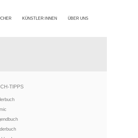
ip
ÜCHER
KÜNSTLER:INNEN
ÜBER UNS
ntent
CH-TIPPS
derbuch
mic
gendbuch
nderbuch