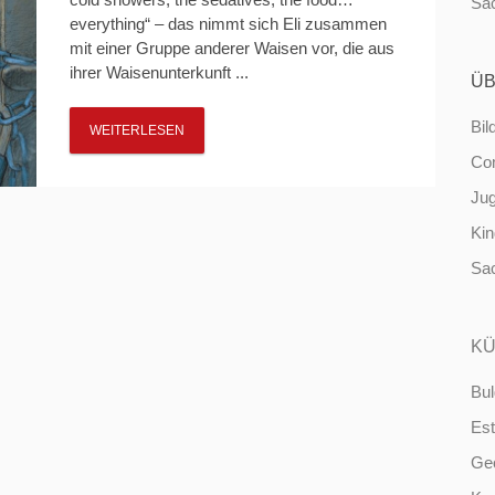
Sa
everything“ – das nimmt sich Eli zusammen
mit einer Gruppe anderer Waisen vor, die aus
ihrer Waisenunterkunft ...
ÜB
Bil
WEITERLESEN
Co
Ju
Ki
Sa
KÜ
Bul
Est
Ge