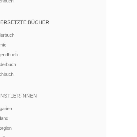
chbuch
ERSETZTE BÜCHER
derbuch
mic
gendbuch
nderbuch
chbuch
NSTLER:INNEN
garien
land
orgien