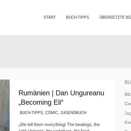
Sk
START
BUCH-TIPPS
ÜBERSETZTE B
to
co
BU
Rumänien | Dan Ungureanu
Bil
„Becoming Eli“
Co
BUCH-TIPPS
,
COMIC
,
JUGENDBUCH
Ju
Ki
„We tell them everything! The beatings, the
cold showers, the sedatives, the food…