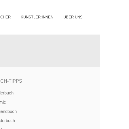
ip
ÜCHER
KÜNSTLER:INNEN
ÜBER UNS
ntent
CH-TIPPS
derbuch
mic
gendbuch
nderbuch