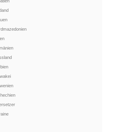
atien
tland
auen
rdmazedonien
len
mänien
ssland
bien
wakei
owenien
chechien
rsetzer
aine