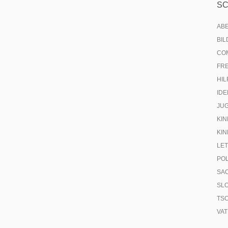
S
AB
BI
CO
FR
HIL
IDE
JU
KIN
KIN
LE
PO
SA
SL
TS
VA