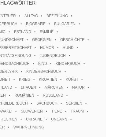
CHLAGWÖRTER
ENTEUER
ALLTAG
BEZIEHUNG
LDERBUCH
BIOGRAFIE
BULGARIEN
MIC
ESTLAND
FAMILIE
EUNDSCHAFT
GEORGIEN
GESCHICHTE
FSBEREITSCHAFT
HUMOR
HUND
NTITÄTSFINDUNG
JUGENDBUCH
GENDSACHBUCH
KIND
KINDERBUCH
DERLYRIK
KINDERSACHBUCH
DHEIT
KRIEG
KROATIEN
KUNST
TTLAND
LITAUEN
MÄRCHEN
NATUR
LEN
RUMÄNIEN
RUSSLAND
CHBILDERBUCH
SACHBUCH
SERBIEN
OWAKEI
SLOWENIEN
TIERE
TRAUM
CHECHIEN
UKRAINE
UNGARN
TER
WAHRNEHMUNG