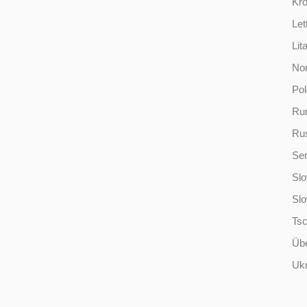
Kro
Let
Lit
No
Po
Ru
Ru
Ser
Slo
Sl
Ts
Übe
Ukr