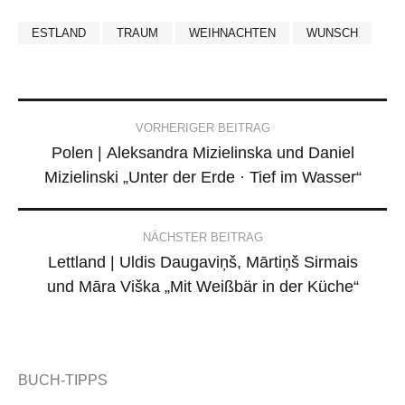
ESTLAND
TRAUM
WEIHNACHTEN
WUNSCH
Post
VORHERIGER BEITRAG
Polen | Aleksandra Mizielinska und Daniel
navigation
Mizielinski „Unter der Erde · Tief im Wasser“
NÄCHSTER BEITRAG
Lettland | Uldis Daugaviņš, Mārtiņš Sirmais
und Māra Viška „Mit Weißbär in der Küche“
BUCH-TIPPS